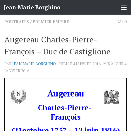
Jean-Marie Borghino
Skip to content
PORTRAITS
/
PREMIER EMPIRE
0
Augereau Charles-Pierre-
François – Duc de Castiglione
PAR
JEAN MARIE BORGHINO
· PUBLIÉ
4 JANVIER 2016
· MIS À JOUR
4
JANVIER 2016
Augereau
Charles-Pierre-
François
(21octobre 1757 – 12 juin 1816)