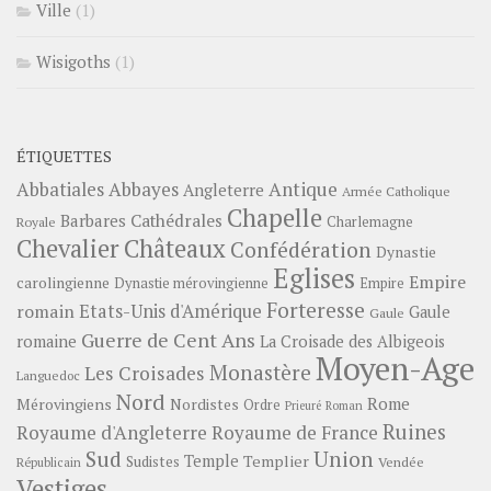
Ville
(1)
Wisigoths
(1)
ÉTIQUETTES
Abbayes
Antique
Abbatiales
Angleterre
Armée Catholique
Chapelle
Barbares
Cathédrales
Charlemagne
Royale
Châteaux
Chevalier
Confédération
Dynastie
Eglises
Empire
carolingienne
Dynastie mérovingienne
Empire
Forteresse
romain
Etats-Unis d'Amérique
Gaule
Gaule
Guerre de Cent Ans
romaine
La Croisade des Albigeois
Moyen-Age
Monastère
Les Croisades
Languedoc
Nord
Rome
Mérovingiens
Nordistes
Ordre
Prieuré
Roman
Ruines
Royaume d'Angleterre
Royaume de France
Sud
Union
Temple
Templier
Sudistes
Vendée
Républicain
Vestiges