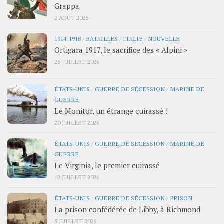
Grappa
2 AOÛT 2026
1914-1918
/
BATAILLES
/
ITALIE
/
NOUVELLE
Ortigara 1917, le sacrifice des « Alpini »
26 JUILLET 2026
ÉTATS-UNIS
/
GUERRE DE SÉCESSION
/
MARINE DE
GUERRE
Le Monitor, un étrange cuirassé !
20 JUILLET 2026
ÉTATS-UNIS
/
GUERRE DE SÉCESSION
/
MARINE DE
GUERRE
Le Virginia, le premier cuirassé
12 JUILLET 2026
ÉTATS-UNIS
/
GUERRE DE SÉCESSION
/
PRISON
La prison confédérée de Libby, à Richmond
5 JUILLET 2026