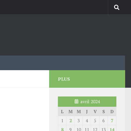
PLUS
avril 2024
L
M
M
J
V
S
D
1
2
3
4
5
6
7
8
9
10
11
12
13
14