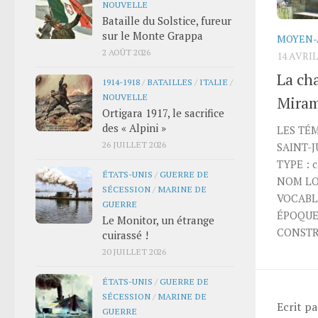
NOUVELLE
Bataille du Solstice, fureur
sur le Monte Grappa
MOYEN-
2 AOÛT 2026
14 AVRIL
La cha
1914-1918
/
BATAILLES
/
ITALIE
/
NOUVELLE
Miram
Ortigara 1917, le sacrifice
des « Alpini »
LES TÉ
26 JUILLET 2026
SAINT-
TYPE : c
ÉTATS-UNIS
/
GUERRE DE
NOM LOC
SÉCESSION
/
MARINE DE
VOCABLE 
GUERRE
ÉPOQUE 
Le Monitor, un étrange
CONSTRU
cuirassé !
20 JUILLET 2026
ÉTATS-UNIS
/
GUERRE DE
SÉCESSION
/
MARINE DE
Ecrit p
GUERRE