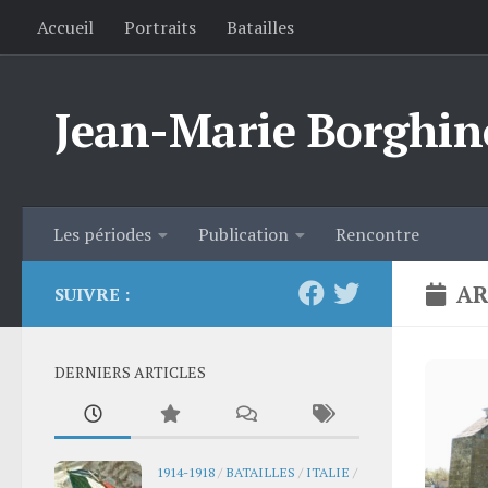
Accueil
Portraits
Batailles
Skip to content
Jean-Marie Borghin
Les périodes
Publication
Rencontre
AR
SUIVRE :
DERNIERS ARTICLES
1914-1918
/
BATAILLES
/
ITALIE
/