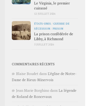
Le Virginia, le premier
cuirassé
12 JUILLET 2026
ÉTATS-UNIS
/
GUERRE DE
SÉCESSION
/
PRISON
La prison confédérée de
Libby, à Richmond
5 JUILLET 2026
COMMENTAIRES RÉCENTS
Blaise Boudet
dans
L’église de Notre-
Dame de Rieux-Minervois
Jean Marie Borghino
dans
La légende
de Roland de Roncevaux