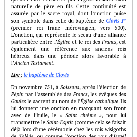
naturelle de père en fils. Cette continuité est
assurée par le sacre royal, dont l’onction puise
er
son symbole dans celle du baptême de
Clovis I
(premier roi franc mérovingien, vers 500).
L’onction, qui représente le sceau d’une alliance
particulière entre l’
Église
et le roi des
Francs
, est
également une référence aux anciens rois
hébreux dans une période alors favorable à
l’
Ancien Testament
.
Lire :
le baptême de Clovis
En novembre 751, à
Soissons
, après l’élection de
Pépin
par l’assemblée des
Francs
, les évêques des
Gaules
le sacrent au nom de l’
Église catholique
. Ils
lui donnent une onction en marquant son front
avec de l’huile, le «
Saint chrême »
, pour lui
transmettre le
Saint-Esprit
(comme cela se faisait
déjà lors d’une cérémonie chez les rois wisigoths
de
Tolède
, ou comme l’onction des rois d’
Israël