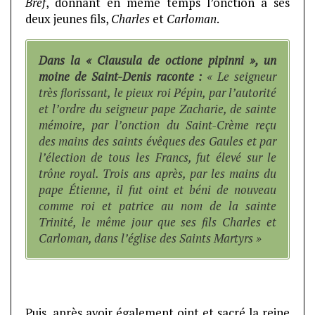
Bref
, donnant en même temps l’onction à ses
deux jeunes fils,
Charles
et
Carloman
.
Dans la « Clausula de octione pipinni », un
moine de Saint-Denis raconte :
« Le seigneur
très florissant, le pieux roi Pépin, par l’autorité
et l’ordre du seigneur pape Zacharie, de sainte
mémoire, par l’onction du Saint-Crème reçu
des mains des saints évêques des Gaules et par
l’élection de tous les Francs, fut élevé sur le
trône royal. Trois ans après, par les mains du
pape Étienne, il fut oint et béni de nouveau
comme roi et patrice au nom de la sainte
Trinité, le même jour que ses fils Charles et
Carloman, dans l’église des Saints Martyrs »
Puis, après avoir également oint et sacré la reine