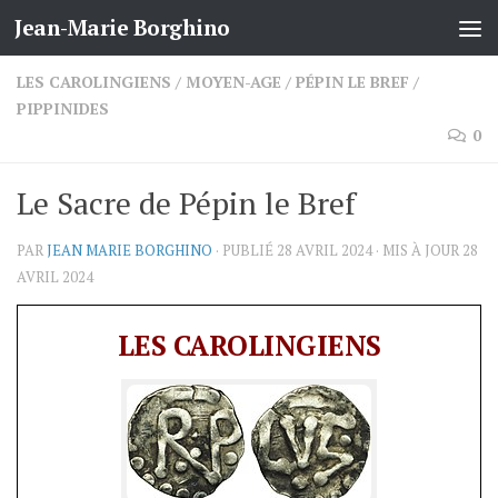
Jean-Marie Borghino
Skip to content
LES CAROLINGIENS
/
MOYEN-AGE
/
PÉPIN LE BREF
/
PIPPINIDES
0
Le Sacre de Pépin le Bref
PAR
JEAN MARIE BORGHINO
· PUBLIÉ
28 AVRIL 2024
· MIS À JOUR
28
AVRIL 2024
LES CAROLINGIENS