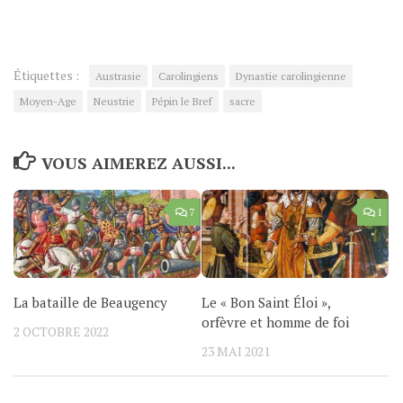
Étiquettes :
Austrasie
Carolingiens
Dynastie carolingienne
Moyen-Age
Neustrie
Pépin le Bref
sacre
VOUS AIMEREZ AUSSI...
7
1
La bataille de Beaugency
Le « Bon Saint Éloi »,
orfèvre et homme de foi
2 OCTOBRE 2022
23 MAI 2021