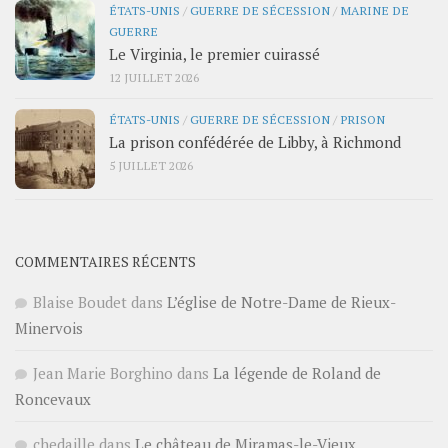
ÉTATS-UNIS
/
GUERRE DE SÉCESSION
/
MARINE DE
GUERRE
Le Virginia, le premier cuirassé
12 JUILLET 2026
ÉTATS-UNIS
/
GUERRE DE SÉCESSION
/
PRISON
La prison confédérée de Libby, à Richmond
5 JUILLET 2026
COMMENTAIRES RÉCENTS
Blaise Boudet
dans
L’église de Notre-Dame de Rieux-
Minervois
Jean Marie Borghino
dans
La légende de Roland de
Roncevaux
chedaille
dans
Le château de Miramas-le-Vieux