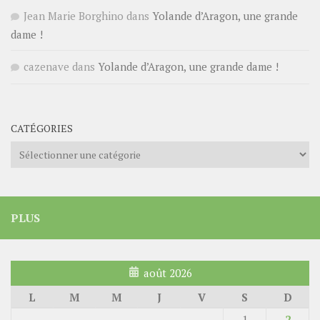
Jean Marie Borghino
dans
Yolande d’Aragon, une grande
dame !
cazenave
dans
Yolande d’Aragon, une grande dame !
CATÉGORIES
Catégories
PLUS
août 2026
L
M
M
J
V
S
D
1
2