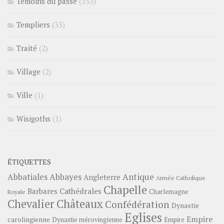
Témoins du passé
(353)
Templiers
(33)
Traité
(2)
Village
(2)
Ville
(1)
Wisigoths
(1)
ÉTIQUETTES
Abbayes
Antique
Abbatiales
Angleterre
Armée Catholique
Chapelle
Barbares
Cathédrales
Charlemagne
Royale
Châteaux
Chevalier
Confédération
Dynastie
Eglises
Empire
carolingienne
Dynastie mérovingienne
Empire