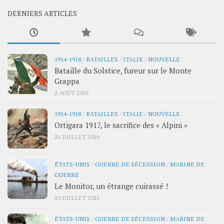
DERNIERS ARTICLES
1914-1918
/
BATAILLES
/
ITALIE
/
NOUVELLE
Bataille du Solstice, fureur sur le Monte
Grappa
2 AOÛT 2026
1914-1918
/
BATAILLES
/
ITALIE
/
NOUVELLE
Ortigara 1917, le sacrifice des « Alpini »
26 JUILLET 2026
ÉTATS-UNIS
/
GUERRE DE SÉCESSION
/
MARINE DE
GUERRE
Le Monitor, un étrange cuirassé !
20 JUILLET 2026
ÉTATS-UNIS
/
GUERRE DE SÉCESSION
/
MARINE DE