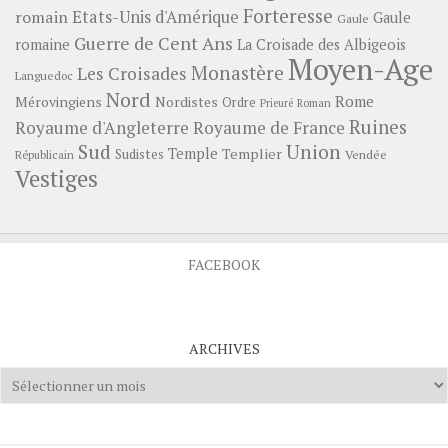
Forteresse
romain
Etats-Unis d'Amérique
Gaule
Gaule
Guerre de Cent Ans
romaine
La Croisade des Albigeois
Moyen-Age
Monastère
Les Croisades
Languedoc
Nord
Rome
Mérovingiens
Nordistes
Ordre
Prieuré
Roman
Ruines
Royaume d'Angleterre
Royaume de France
Sud
Union
Temple
Templier
Sudistes
Vendée
Républicain
Vestiges
FACEBOOK
ARCHIVES
Archives