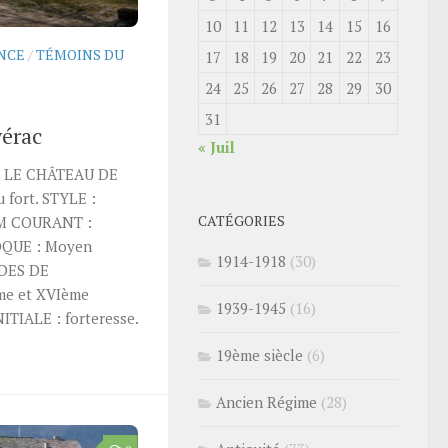
10
11
12
13
14
15
16
NCE
/
TÉMOINS DU
17
18
19
20
21
22
23
24
25
26
27
28
29
30
31
vérac
« Juil
 LE CHÂTEAU DE
 fort. STYLE :
CATÉGORIES
OM COURANT :
OQUE : Moyen
1914-1918
(30)
ODES DE
me et XVIème
1939-1945
(16)
ITIALE : forteresse.
19ème siècle
(6)
Ancien Régime
(28)