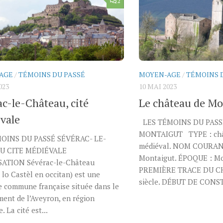
2
AGE
/
TÉMOINS DU PASSÉ
MOYEN-AGE
/
TÉMOINS 
023
10 MAI 2023
ac-le-Château, cité
Le château de Mo
vale
LES TÉMOINS DU PASS
MONTAIGUT TYPE : chât
OINS DU PASSÉ SÉVÉRAC- LE-
médiéval. NOM COURANT
U CITE MÉDIÉVALE
Montaigut. ÉPOQUE : Mo
ATION Sévérac-le-Château
PREMIÈRE TRACE DU C
 lo Castèl en occitan) est une
siècle. DÉBUT DE CONS
 commune française située dans le
ent de l’Aveyron, en région
. La cité est...