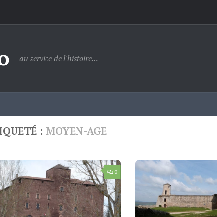
o
au service de l'histoire…
IQUETÉ :
MOYEN-AGE
0