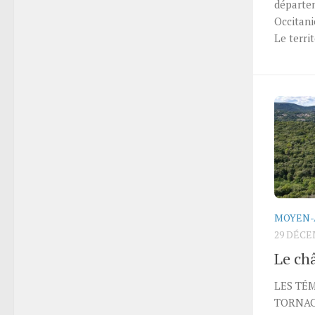
départem
Occitani
Le territ
MOYEN-
29 DÉCE
Le ch
LES TÉ
TORNAC 