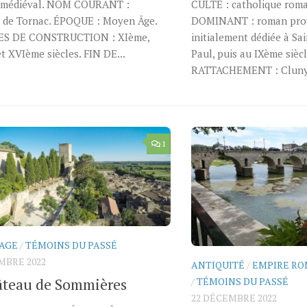
 médiéval. NOM COURANT :
CULTE : catholique rom
 de Tornac. ÉPOQUE : Moyen Âge.
DOMINANT : roman prov
ES DE CONSTRUCTION : XIème,
initialement dédiée à Sai
t XVIème siècles. FIN DE...
Paul, puis au IXème siècl
RATTACHEMENT : Cluny.
1
AGE
/
TÉMOINS DU PASSÉ
MBRE 2022
ANTIQUITÉ
/
EMPIRE RO
âteau de Sommières
/
TÉMOINS DU PASSÉ
22 DÉCEMBRE 2022