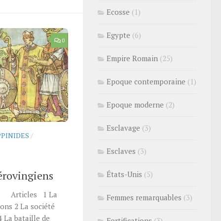
Ecosse
(1)
Egypte
(6)
0
Empire Romain
(25)
Epoque contemporaine
(1)
Epoque moderne
(2)
Esclavage
(3)
PPINIDES
/
Esclaves
(3)
érovingiens
États-Unis
(5)
Articles 1 La
Femmes remarquables
(3)
ons 2 La société
 La bataille de
Fortifications
(3)