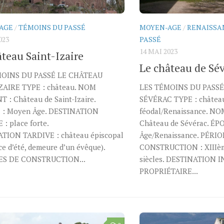
AGE
/
TÉMOINS DU PASSÉ
MOYEN-AGE
/
RENAISSA
023
PASSÉ
14 MAI 2023
âteau Saint-Izaire
Le château de Sé
MOINS DU PASSÉ LE CHÂTEAU
ZAIRE TYPE : château. NOM
LES TÉMOINS DU PASSÉ
 : Château de Saint-Izaire.
SÉVÉRAC TYPE : château
: Moyen Âge. DESTINATION
féodal/Renaissance. N
 : place forte.
Château de Sévérac. ÉP
TION TARDIVE : château épiscopal
Âge/Renaissance. PÉRI
ce d’été, demeure d’un évêque).
CONSTRUCTION : XIIIè
ES DE CONSTRUCTION...
siècles. DESTINATION IN
PROPRIÉTAIRE...