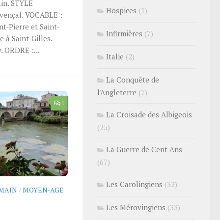
ain. STYLE
Hospices
(1)
ençal. VOCABLE :
nt-Pierre et Saint-
Infirmières
(7)
e à Saint-Gilles.
 ORDRE :...
Italie
(2)
La Conquête de
l'Angleterre
(7)
1
La Croisade des Albigeois
(25)
La Guerre de Cent Ans
(67)
Les Carolingiens
(32)
MAIN
/
MOYEN-AGE
Les Mérovingiens
(33)