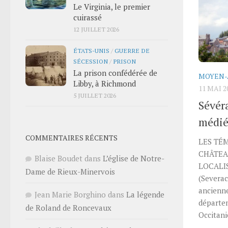
Le Virginia, le premier
cuirassé
12 JUILLET 2026
ÉTATS-UNIS
/
GUERRE DE
SÉCESSION
/
PRISON
La prison confédérée de
MOYEN-
Libby, à Richmond
11 MAI 2
5 JUILLET 2026
Sévér
médié
COMMENTAIRES RÉCENTS
LES TÉM
CHÂTEA
Blaise Boudet
dans
L’église de Notre-
LOCALIS
Dame de Rieux-Minervois
(Severac
ancienne
Jean Marie Borghino
dans
La légende
départem
de Roland de Roncevaux
Occitanie