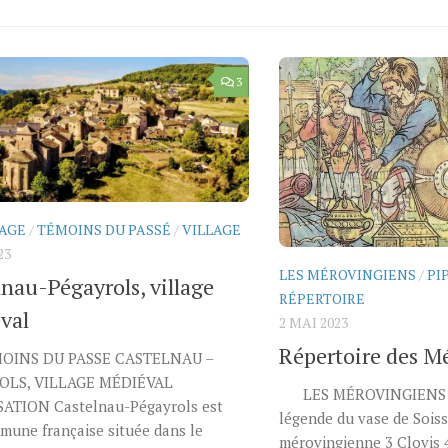
3
AGE
/
TÉMOINS DU PASSÉ
/
VILLAGE
23
LES MÉROVINGIENS
/
PI
lnau-Pégayrols, village
RÉPERTOIRE
val
2 MAI 2023
Répertoire des M
MOINS DU PASSE CASTELNAU –
OLS, VILLAGE MÉDIÉVAL
LES MÉROVINGIENS 
ATION Castelnau-Pégayrols est
légende du vase de Soiss
une française située dans le
mérovingienne 3 Clovis 4