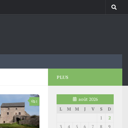
PLUS
août 2026
1
L
M
M
J
V
S
D
1
2
3
4
5
6
7
8
9