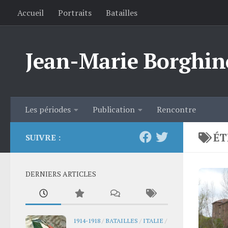
Accueil
Portraits
Batailles
Skip to content
Jean-Marie Borghin
Les périodes
Publication
Rencontre
ÉT
SUIVRE :
DERNIERS ARTICLES
1914-1918
/
BATAILLES
/
ITALIE
/