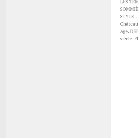
LES TÉ
SOMMIÈR
STYLE :
Château
Âge. DÉ
siècle.