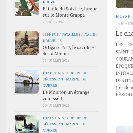
NOUVELLE
Bataille du Solstice, fureur
sur le Monte Grappa
MOYEN-
2 AOÛT 2026
15 MAI 2
Le ch
1914-1918
/
BATAILLES
/
ITALIE
/
NOUVELLE
LES TÉ
Ortigara 1917, le sacrifice
SAINT-I
des « Alpini »
COURANT
26 JUILLET 2026
ÉPOQUE 
INITIALE
ÉTATS-UNIS
/
GUERRE DE
SÉCESSION
/
MARINE DE
DESTINA
GUERRE
(résiden
Le Monitor, un étrange
PÉRIOD
cuirassé !
20 JUILLET 2026
ÉTATS-UNIS
/
GUERRE DE
SÉCESSION
/
MARINE DE
GUERRE