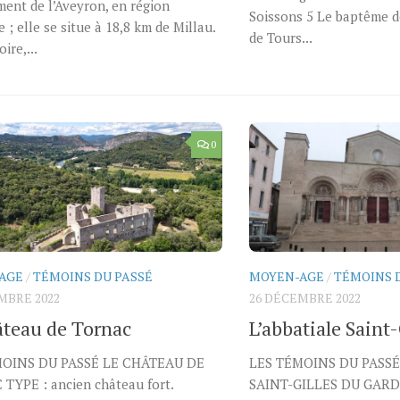
ent de l’Aveyron, en région
Soissons 5 Le baptême d
e ; elle se situe à 18,8 km de Millau.
de Tours...
oire,...
0
AGE
/
TÉMOINS DU PASSÉ
MOYEN-AGE
/
TÉMOINS 
MBRE 2022
26 DÉCEMBRE 2022
âteau de Tornac
L’abbatiale Saint
MOINS DU PASSÉ LE CHÂTEAU DE
LES TÉMOINS DU PASSÉ
TYPE : ancien château fort.
SAINT-GILLES DU GARD 