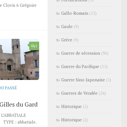
e Clovis 6 Grégoire
Gallo-Romain
(12)
Gaule
(9)
Grèce
(9)
2
Guerre de sécession
(96)
Guerre du Pacifique
(15)
Guerre Sino-Japonaise
(5)
DU PASSÉ
Guerres de Vendée
(24)
-Gilles du Gard
Historique
(5)
 L’ABBATIALE
Historique
(2)
TYPE : abbatiale.