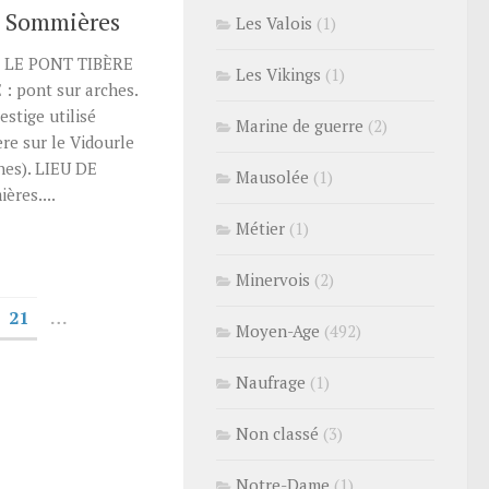
e Sommières
Les Valois
(1)
 LE PONT TIBÈRE
Les Vikings
(1)
 pont sur arches.
estige utilisé
Marine de guerre
(2)
re sur le Vidourle
nes). LIEU DE
Mausolée
(1)
res....
Métier
(1)
Minervois
(2)
21
…
Moyen-Age
(492)
Naufrage
(1)
Non classé
(3)
Notre-Dame
(1)