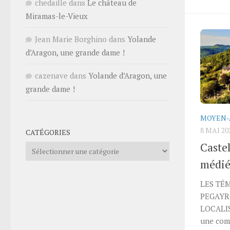
chedaille
dans
Le château de
Miramas-le-Vieux
Jean Marie Borghino
dans
Yolande
d’Aragon, une grande dame !
cazenave
dans
Yolande d’Aragon, une
grande dame !
MOYEN-
8 MAI 20
CATÉGORIES
Caste
Catégories
médié
LES TÉ
PEGAYR
LOCALIS
une comm