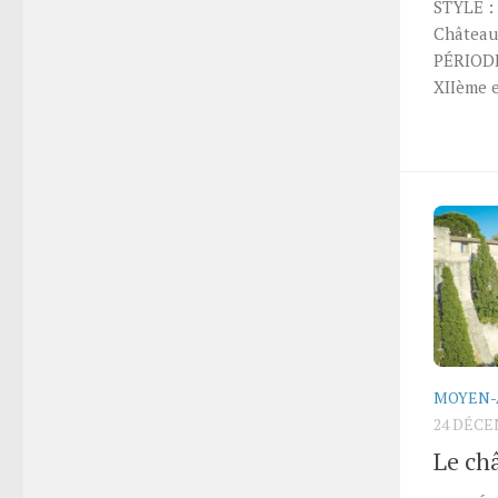
STYLE :
Château
PÉRIOD
XIIème e
MOYEN-
24 DÉCE
Le ch