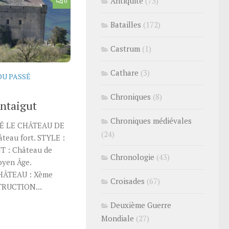
Antiquité
(73)
0
Batailles
(172)
Castrum
(1)
Cathare
(3)
DU PASSÉ
Chroniques
(8)
ntaigut
Chroniques médiévales
É LE CHÂTEAU DE
(24)
eau fort. STYLE :
 : Château de
Chronologie
(43)
yen Âge.
HÂTEAU : Xème
Croisades
(67)
TRUCTION...
Deuxième Guerre
Mondiale
(27)