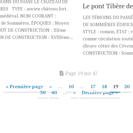
MOINS DU PASSÉ LE CHÂTEAU DE
Le pont Tibère d
ES TYPE : ancien château fort.
 médiéval. NOM COURANT :
LES TÉMOINS DU PASSÉ
 de Sommières. ÉPOQUES : Moyen
DE SOMMIÈRES ÉDIFICE :
BUT DE CONSTRUCTION : XIème
STYLE : romain. ÉTAT : v
 FIN DE CONSTRUCTION : XVIIIème...
comme circulation routiè
(fleuve côtier des Céven
CONSTRUCTION : Sommiè
Page 19 sur 47
« Première page
«
…
10
…
17
18
19
20
30
40
…
»
Dernière page »