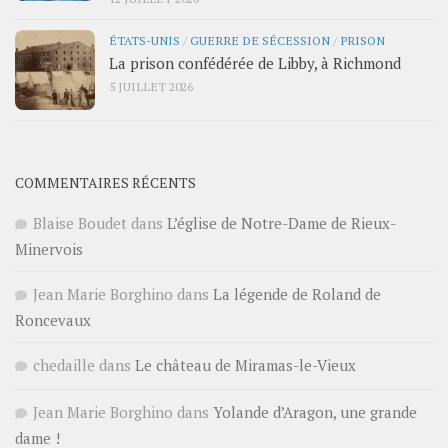
ÉTATS-UNIS
/
GUERRE DE SÉCESSION
/
PRISON
La prison confédérée de Libby, à Richmond
5 JUILLET 2026
COMMENTAIRES RÉCENTS
Blaise Boudet
dans
L’église de Notre-Dame de Rieux-
Minervois
Jean Marie Borghino
dans
La légende de Roland de
Roncevaux
chedaille
dans
Le château de Miramas-le-Vieux
Jean Marie Borghino
dans
Yolande d’Aragon, une grande
dame !