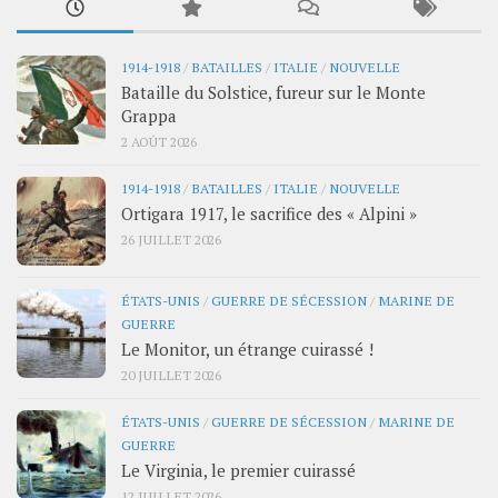
1914-1918
/
BATAILLES
/
ITALIE
/
NOUVELLE
Bataille du Solstice, fureur sur le Monte
Grappa
2 AOÛT 2026
1914-1918
/
BATAILLES
/
ITALIE
/
NOUVELLE
Ortigara 1917, le sacrifice des « Alpini »
26 JUILLET 2026
ÉTATS-UNIS
/
GUERRE DE SÉCESSION
/
MARINE DE
GUERRE
Le Monitor, un étrange cuirassé !
20 JUILLET 2026
ÉTATS-UNIS
/
GUERRE DE SÉCESSION
/
MARINE DE
GUERRE
Le Virginia, le premier cuirassé
12 JUILLET 2026