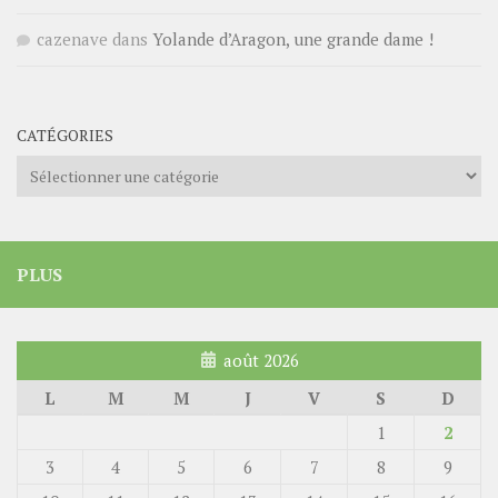
cazenave
dans
Yolande d’Aragon, une grande dame !
CATÉGORIES
Catégories
PLUS
août 2026
L
M
M
J
V
S
D
1
2
3
4
5
6
7
8
9