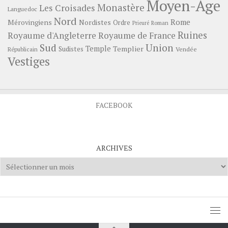
Moyen-Age
Monastère
Les Croisades
Languedoc
Nord
Rome
Mérovingiens
Nordistes
Ordre
Prieuré
Roman
Ruines
Royaume d'Angleterre
Royaume de France
Sud
Union
Temple
Templier
Sudistes
Vendée
Républicain
Vestiges
FACEBOOK
ARCHIVES
Archives