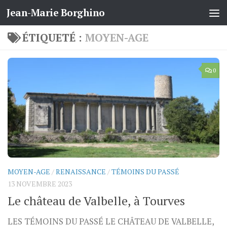
Jean-Marie Borghino
Skip to content
ÉTIQUETÉ :
MOYEN-AGE
0
MOYEN-AGE
/
RENAISSANCE
/
TÉMOINS DU PASSÉ
13 NOVEMBRE 2023
Le château de Valbelle, à Tourves
LES TÉMOINS DU PASSÉ LE CHÂTEAU DE VALBELLE,