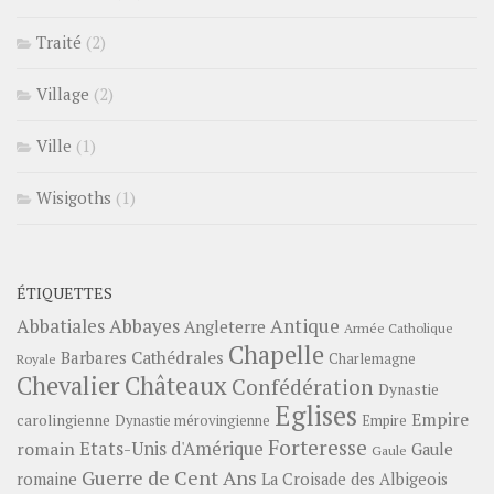
Traité
(2)
Village
(2)
Ville
(1)
Wisigoths
(1)
ÉTIQUETTES
Abbayes
Antique
Abbatiales
Angleterre
Armée Catholique
Chapelle
Barbares
Cathédrales
Charlemagne
Royale
Châteaux
Chevalier
Confédération
Dynastie
Eglises
Empire
carolingienne
Dynastie mérovingienne
Empire
Forteresse
romain
Etats-Unis d'Amérique
Gaule
Gaule
Guerre de Cent Ans
romaine
La Croisade des Albigeois