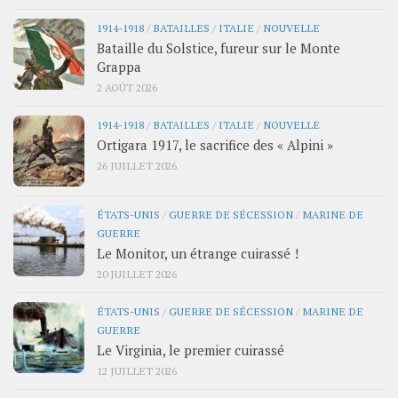
1914-1918
/
BATAILLES
/
ITALIE
/
NOUVELLE
Bataille du Solstice, fureur sur le Monte
Grappa
2 AOÛT 2026
1914-1918
/
BATAILLES
/
ITALIE
/
NOUVELLE
Ortigara 1917, le sacrifice des « Alpini »
26 JUILLET 2026
ÉTATS-UNIS
/
GUERRE DE SÉCESSION
/
MARINE DE
GUERRE
Le Monitor, un étrange cuirassé !
20 JUILLET 2026
ÉTATS-UNIS
/
GUERRE DE SÉCESSION
/
MARINE DE
GUERRE
Le Virginia, le premier cuirassé
12 JUILLET 2026