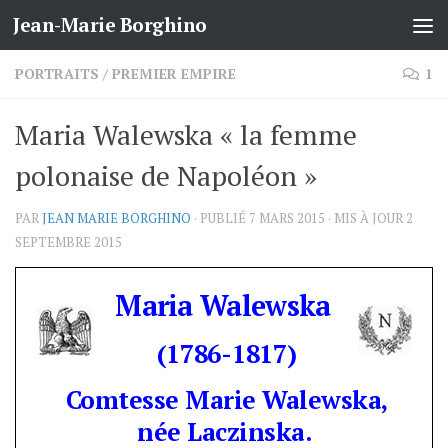
Jean-Marie Borghino
Skip to content
PORTRAITS
/
PREMIER EMPIRE
1
Maria Walewska « la femme
polonaise de Napoléon »
PAR
JEAN MARIE BORGHINO
· PUBLIÉ
7 MARS 2015
· MIS À JOUR
2
SEPTEMBRE 2015
Maria Walewska
(1786-1817)
Comtesse Marie Walewska,
née Laczinska.