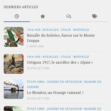
DERNIERS ARTICLES
1914-1918
/
BATAILLES
/
ITALIE
/
NOUVELLE
Bataille du Solstice, fureur sur le Monte
Grappa
2 AOÛT 2026
1914-1918
/
BATAILLES
/
ITALIE
/
NOUVELLE
Ortigara 1917, le sacrifice des « Alpini »
26 JUILLET 2026
ÉTATS-UNIS
/
GUERRE DE SÉCESSION
/
MARINE DE
GUERRE
Le Monitor, un étrange cuirassé !
20 JUILLET 2026
ÉTATS-UNIS
/
GUERRE DE SÉCESSION
/
MARINE DE