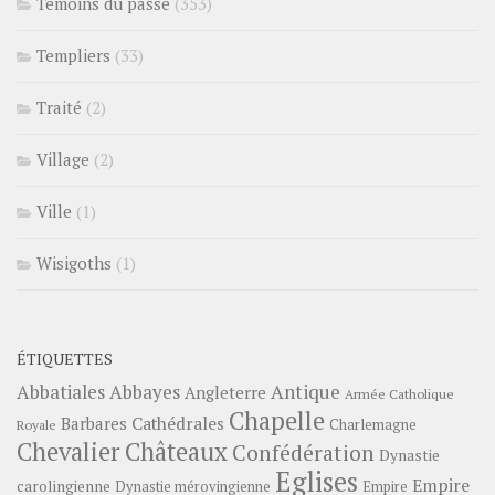
Témoins du passé
(353)
Templiers
(33)
Traité
(2)
Village
(2)
Ville
(1)
Wisigoths
(1)
ÉTIQUETTES
Abbayes
Antique
Abbatiales
Angleterre
Armée Catholique
Chapelle
Barbares
Cathédrales
Charlemagne
Royale
Châteaux
Chevalier
Confédération
Dynastie
Eglises
Empire
carolingienne
Dynastie mérovingienne
Empire