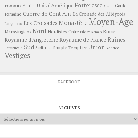
Forteresse
romain
Etats-Unis d'Amérique
Gaule
Gaule
Guerre de Cent Ans
romaine
La Croisade des Albigeois
Moyen-Age
Monastère
Les Croisades
Languedoc
Nord
Rome
Mérovingiens
Nordistes
Ordre
Prieuré
Roman
Ruines
Royaume d'Angleterre
Royaume de France
Sud
Union
Temple
Templier
Sudistes
Vendée
Républicain
Vestiges
FACEBOOK
ARCHIVES
Archives