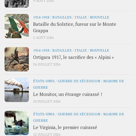
9 AOÛT 2026
1914-1918
/
BATAILLES
/
ITALIE
/
NOUVELLE
Bataille du Solstice, fureur sur le Monte
Grappa
2 AOÛT 2026
1914-1918
/
BATAILLES
/
ITALIE
/
NOUVELLE
Ortigara 1917, le sacrifice des « Alpini »
26 JUILLET 2026
ÉTATS-UNIS
/
GUERRE DE SÉCESSION
/
MARINE DE
GUERRE
Le Monitor, un étrange cuirassé !
20 JUILLET 2026
ÉTATS-UNIS
/
GUERRE DE SÉCESSION
/
MARINE DE
GUERRE
Le Virginia, le premier cuirassé
12 JUILLET 2026