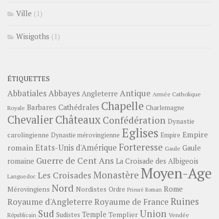
Ville
(1)
Wisigoths
(1)
ÉTIQUETTES
Abbayes
Antique
Abbatiales
Angleterre
Armée Catholique
Chapelle
Barbares
Cathédrales
Charlemagne
Royale
Châteaux
Chevalier
Confédération
Dynastie
Eglises
Empire
carolingienne
Dynastie mérovingienne
Empire
Forteresse
romain
Etats-Unis d'Amérique
Gaule
Gaule
Guerre de Cent Ans
romaine
La Croisade des Albigeois
Moyen-Age
Monastère
Les Croisades
Languedoc
Nord
Rome
Mérovingiens
Nordistes
Ordre
Prieuré
Roman
Ruines
Royaume d'Angleterre
Royaume de France
Sud
Union
Temple
Templier
Sudistes
Vendée
Républicain