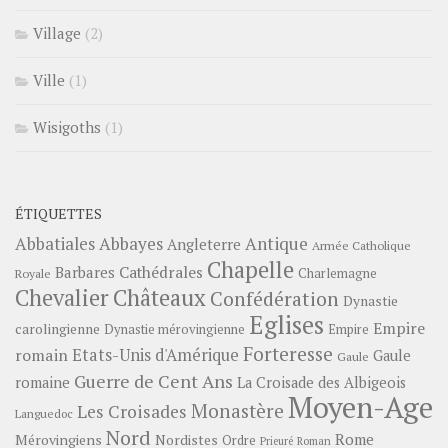
Village
(2)
Ville
(1)
Wisigoths
(1)
ÉTIQUETTES
Abbayes
Antique
Abbatiales
Angleterre
Armée Catholique
Chapelle
Barbares
Cathédrales
Charlemagne
Royale
Châteaux
Chevalier
Confédération
Dynastie
Eglises
Empire
carolingienne
Dynastie mérovingienne
Empire
Forteresse
romain
Etats-Unis d'Amérique
Gaule
Gaule
Guerre de Cent Ans
romaine
La Croisade des Albigeois
Moyen-Age
Monastère
Les Croisades
Languedoc
Nord
Rome
Mérovingiens
Nordistes
Ordre
Prieuré
Roman