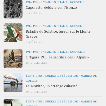
1914-1918
/
BATAILLES
/
ITALIE
/
NOUVELLE
Caporetto, débâcle sur l’Isonzo
9 AOÛT 2026
1914-1918
/
BATAILLES
/
ITALIE
/
NOUVELLE
Bataille du Solstice, fureur sur le Monte
Grappa
2 AOÛT 2026
1914-1918
/
BATAILLES
/
ITALIE
/
NOUVELLE
Ortigara 1917, le sacrifice des « Alpini »
26 JUILLET 2026
ÉTATS-UNIS
/
GUERRE DE SÉCESSION
/
MARINE DE
GUERRE
Le Monitor, un étrange cuirassé !
20 JUILLET 2026
ÉTATS-UNIS
/
GUERRE DE SÉCESSION
/
MARINE DE