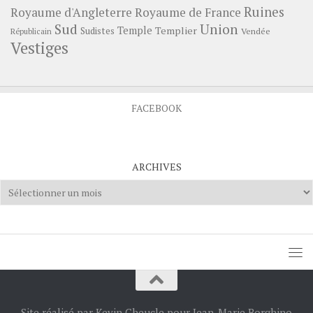
Ruines
Royaume d'Angleterre
Royaume de France
Sud
Union
Temple
Templier
Sudistes
Vendée
Républicain
Vestiges
FACEBOOK
ARCHIVES
Archives
Site réalisé par Kevin Cheucle pour Jean-Marie Borghino