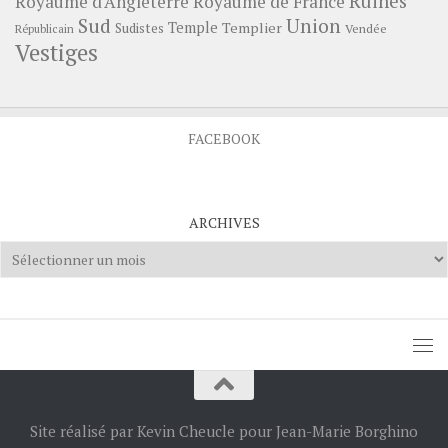
Ruines
Royaume d'Angleterre
Royaume de France
Sud
Union
Temple
Templier
Sudistes
Vendée
Républicain
Vestiges
FACEBOOK
ARCHIVES
Archives
Site réalisé par Kevin Cheucle pour Jean-Marie Borghino