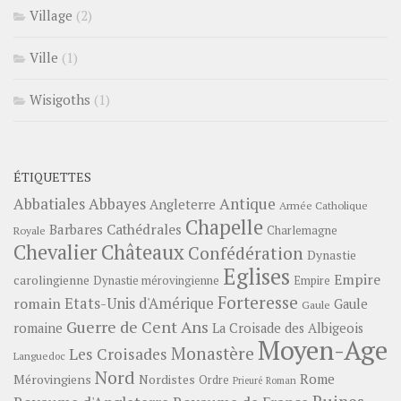
Village
(2)
Ville
(1)
Wisigoths
(1)
ÉTIQUETTES
Abbayes
Antique
Abbatiales
Angleterre
Armée Catholique
Chapelle
Barbares
Cathédrales
Charlemagne
Royale
Châteaux
Chevalier
Confédération
Dynastie
Eglises
Empire
carolingienne
Dynastie mérovingienne
Empire
Forteresse
romain
Etats-Unis d'Amérique
Gaule
Gaule
Guerre de Cent Ans
romaine
La Croisade des Albigeois
Moyen-Age
Monastère
Les Croisades
Languedoc
Nord
Rome
Mérovingiens
Nordistes
Ordre
Prieuré
Roman