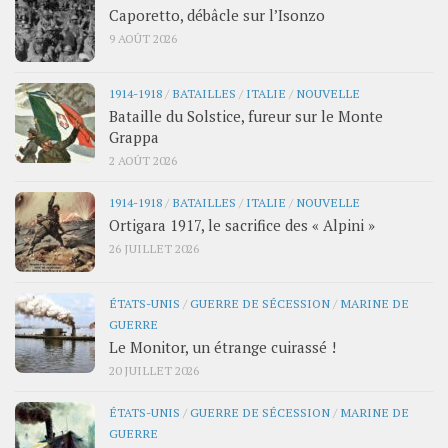
Caporetto, débâcle sur l’Isonzo
9 AOÛT 2026
1914-1918
/
BATAILLES
/
ITALIE
/
NOUVELLE
Bataille du Solstice, fureur sur le Monte
Grappa
2 AOÛT 2026
1914-1918
/
BATAILLES
/
ITALIE
/
NOUVELLE
Ortigara 1917, le sacrifice des « Alpini »
26 JUILLET 2026
ÉTATS-UNIS
/
GUERRE DE SÉCESSION
/
MARINE DE
GUERRE
Le Monitor, un étrange cuirassé !
20 JUILLET 2026
ÉTATS-UNIS
/
GUERRE DE SÉCESSION
/
MARINE DE
GUERRE