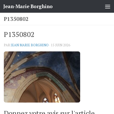
Jean-Marie Borghino
Skip to content
P1350802
P1350802
PAR
JEAN MARIE BORGHINO
·
15 JUIN 2026
Donnez votre avis sur l'article