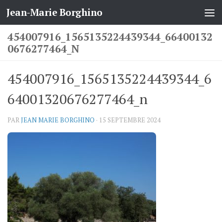
Jean-Marie Borghino
Skip to content
454007916_1565135224439344_66400132
0676277464_N
454007916_1565135224439344_6
64001320676277464_n
PAR
JEAN MARIE BORGHINO
·
15 SEPTEMBRE 2024