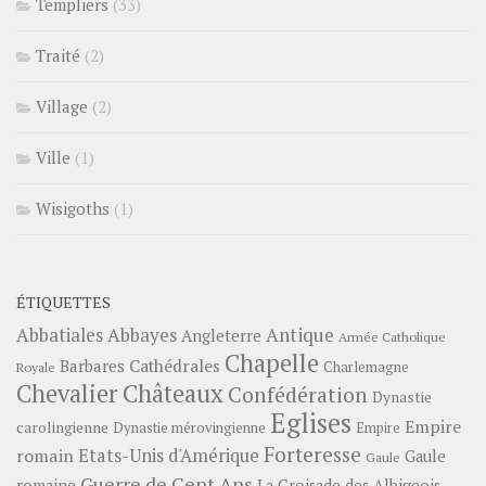
Templiers
(33)
Traité
(2)
Village
(2)
Ville
(1)
Wisigoths
(1)
ÉTIQUETTES
Abbayes
Antique
Abbatiales
Angleterre
Armée Catholique
Chapelle
Barbares
Cathédrales
Charlemagne
Royale
Châteaux
Chevalier
Confédération
Dynastie
Eglises
Empire
carolingienne
Dynastie mérovingienne
Empire
Forteresse
romain
Etats-Unis d'Amérique
Gaule
Gaule
Guerre de Cent Ans
romaine
La Croisade des Albigeois