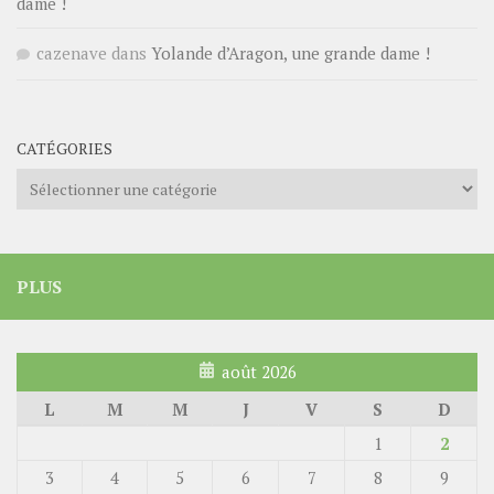
dame !
cazenave
dans
Yolande d’Aragon, une grande dame !
CATÉGORIES
Catégories
PLUS
août 2026
L
M
M
J
V
S
D
1
2
3
4
5
6
7
8
9