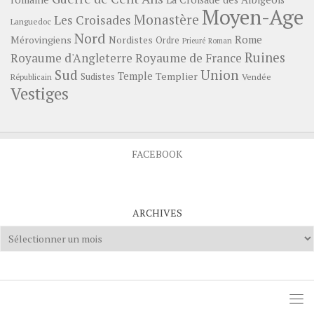
Moyen-Age
Monastère
Les Croisades
Languedoc
Nord
Rome
Mérovingiens
Nordistes
Ordre
Prieuré
Roman
Ruines
Royaume d'Angleterre
Royaume de France
Sud
Union
Temple
Templier
Sudistes
Vendée
Républicain
Vestiges
FACEBOOK
ARCHIVES
Archives