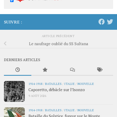
SUIVRE :
ARTICLE PRÉCÉDENT
Le naufrage oublié du SS Sultana
DERNIERS ARTICLES
1914-1918
/
BATAILLES
/
ITALIE
/
NOUVELLE
Caporetto, débâcle sur l’Isonzo
9 AOÛT 2026
1914-1918
/
BATAILLES
/
ITALIE
/
NOUVELLE
Bataille du Solstice, fureur sur le Monte