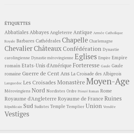
ÉTIQUETTES
Abbayes
Antique
Abbatiales
Angleterre
Armée Catholique
Chapelle
Barbares
Cathédrales
Charlemagne
Royale
Châteaux
Chevalier
Confédération
Dynastie
Eglises
Empire
carolingienne
Dynastie mérovingienne
Empire
Forteresse
romain
Etats-Unis d'Amérique
Gaule
Gaule
Guerre de Cent Ans
romaine
La Croisade des Albigeois
Moyen-Age
Monastère
Les Croisades
Languedoc
Nord
Rome
Mérovingiens
Nordistes
Ordre
Prieuré
Roman
Ruines
Royaume d'Angleterre
Royaume de France
Sud
Union
Temple
Templier
Sudistes
Vendée
Républicain
Vestiges