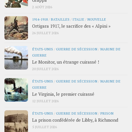
2 AOÛT 2026
1914-1918
/
BATAILLES
/
ITALIE
/
NOUVELLE
Ortigara 1917, le sacrifice des « Alpini »
26 JUILLET 2026
ÉTATS-UNIS
/
GUERRE DE SÉCESSION
/
MARINE DE
GUERRE
Le Monitor, un étrange cuirassé !
20 JUILLET 2026
ÉTATS-UNIS
/
GUERRE DE SÉCESSION
/
MARINE DE
GUERRE
Le Virginia, le premier cuirassé
12 JUILLET 2026
ÉTATS-UNIS
/
GUERRE DE SÉCESSION
/
PRISON
La prison confédérée de Libby, à Richmond
5 JUILLET 2026