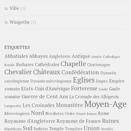
Ville
(1)
Wisigoths
(1)
ÉTIQUETTES
Abbayes
Antique
Abbatiales
Angleterre
Armée Catholique
Chapelle
Barbares
Cathédrales
Charlemagne
Royale
Châteaux
Chevalier
Confédération
Dynastie
Eglises
Empire
carolingienne
Dynastie mérovingienne
Empire
Forteresse
romain
Etats-Unis d'Amérique
Gaule
Gaule
Guerre de Cent Ans
romaine
La Croisade des Albigeois
Moyen-Age
Monastère
Les Croisades
Languedoc
Nord
Rome
Mérovingiens
Nordistes
Ordre
Prieuré
Roman
Ruines
Royaume d'Angleterre
Royaume de France
Sud
Union
Temple
Templier
Sudistes
Vendée
Républicain