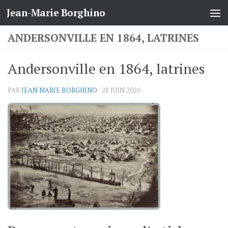
Jean-Marie Borghino
Skip to content
ANDERSONVILLE EN 1864, LATRINES
Andersonville en 1864, latrines
PAR
JEAN MARIE BORGHINO
·
28 JUIN 2026