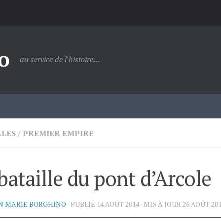
o
au service de l'histoire…
LLES
/
PREMIER EMPIRE
bataille du pont d’Arcole
N MARIE BORGHINO
· PUBLIÉ
14 AOÛT 2014
· MIS À JOUR
26 AOÛT 20