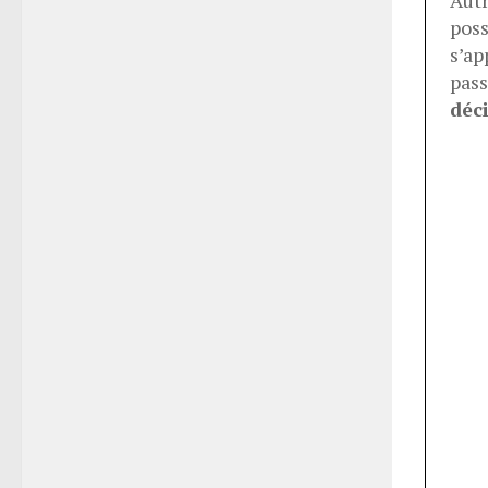
poss
s’ap
pass
déc