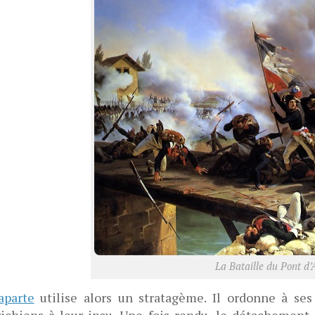
La Bataille du Pont d’
aparte
utilise alors un stratagème. Il ordonne à ses
ichiens à leur insu. Une fois rendu, le détachement