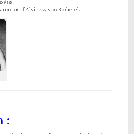
sséna.
ron Josef Alvinczy von Borberek.
n :