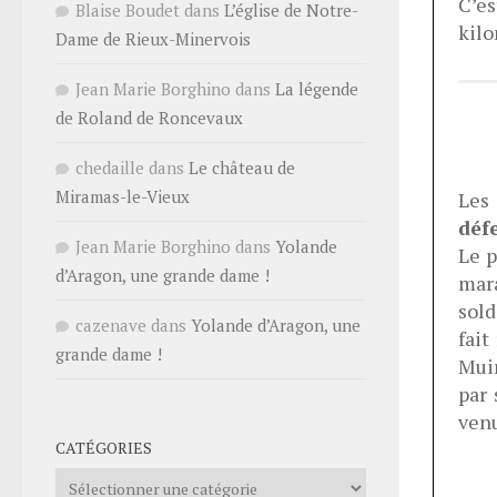
C’es
Blaise Boudet
dans
L’église de Notre-
kilo
Dame de Rieux-Minervois
Jean Marie Borghino
dans
La légende
de Roland de Roncevaux
chedaille
dans
Le château de
Miramas-le-Vieux
Les 
déf
Jean Marie Borghino
dans
Yolande
Le p
d’Aragon, une grande dame !
mar
sold
cazenave
dans
Yolande d’Aragon, une
fait
grande dame !
Muir
par 
venu
CATÉGORIES
Catégories