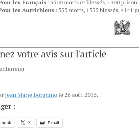
Pour les Français
: 3500 morts et blessés, 1300 prisonn
Pour les Autrichiens
: 535 morts, 1535 blessés, 4141 p
ez votre avis sur l'article
ntaire(s)
ar
Jean Marie Borghino
le
26 août 2015
.
ger :
ebook
X
E-mail