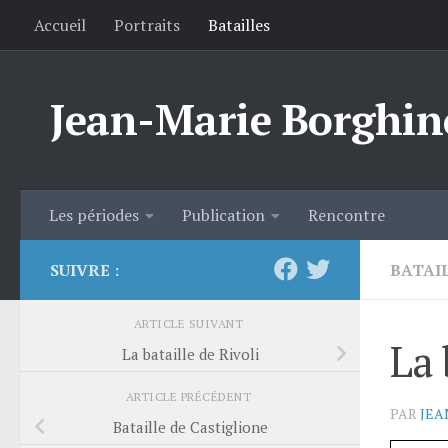
Accueil
Portraits
Batailles
Skip to content
Jean-Marie Borghin
Les périodes
Publication
Rencontre
SUIVRE :
BATAI
ARTICLE SUIVANT
La 
La bataille de Rivoli
ARTICLE PRÉCÉDENT
PAR
JEA
Bataille de Castiglione