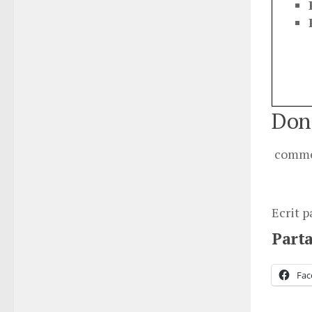
Donn
comme
Ecrit p
Parta
Fac