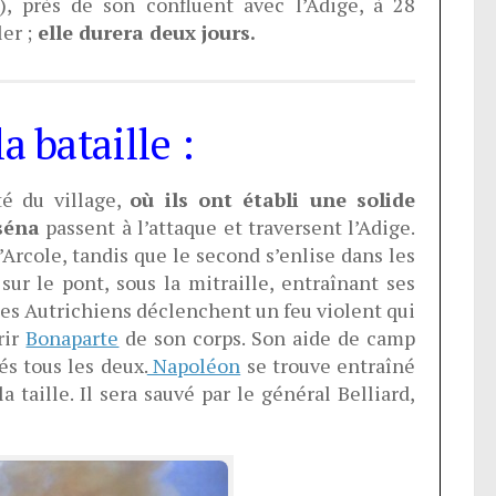
), près de son confluent avec l’Adige, à 28
er ;
elle durera deux jours.
 bataille :
té du village,
où ils ont établi une solide
séna
passent à l’attaque et traversent l’Adige.
Arcole, tandis que le second s’enlise dans les
sur le pont, sous la mitraille, entraînant ses
e les Autrichiens déclenchent un feu violent qui
rir
Bonaparte
de son corps. Son aide de camp
s tous les deux.
Napoléon
se trouve entraîné
 taille. Il sera sauvé par le général Belliard,