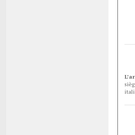
L’a
sièg
ital