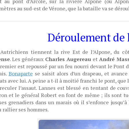
t au pont d’Arcole, sur la rivière Alpone (ou Alpon
mètres au sud-est de Vérone, que la bataille va se déroul
Déroulement de la
Autrichiens tiennent la rive Est de l’Alpone, du cô
ense
. Les généraux
Charles Augereau
et
André Mas
remier est repoussé par un feu nourri devant le Pont d’
ais.
Bonaparte
se saisit alors d’un drapeau, et avance 
ats avec lui. A peine a t-il à moitié franchi le pont, qu
 reculer l’assaut. Lannes est blessé en tentant de couv
on et le général Robert en font de même ; ils sont tué
ses grenadiers dans un marais où il s’enfonce jusqu’à la
 rallier ses hommes.