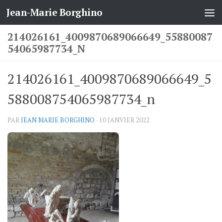
Jean-Marie Borghino
Skip to content
214026161_4009870689066649_55880087
54065987734_N
214026161_4009870689066649_5
588008754065987734_n
PAR
JEAN MARIE BORGHINO
·
10 JANVIER 2022