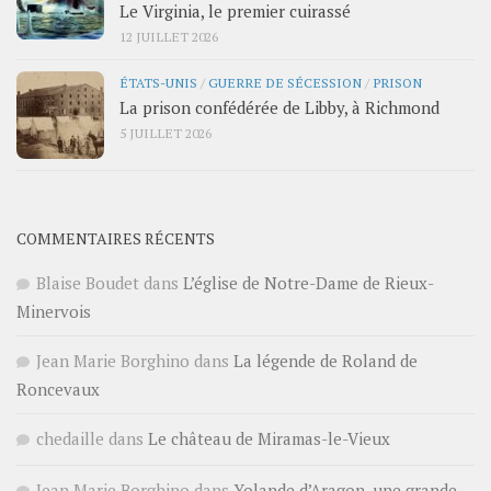
Le Virginia, le premier cuirassé
12 JUILLET 2026
ÉTATS-UNIS
/
GUERRE DE SÉCESSION
/
PRISON
La prison confédérée de Libby, à Richmond
5 JUILLET 2026
COMMENTAIRES RÉCENTS
Blaise Boudet
dans
L’église de Notre-Dame de Rieux-
Minervois
Jean Marie Borghino
dans
La légende de Roland de
Roncevaux
chedaille
dans
Le château de Miramas-le-Vieux
Jean Marie Borghino
dans
Yolande d’Aragon, une grande