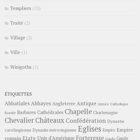
Templiers
(33)
Traité
(2)
Village
(2)
Ville
(1)
Wisigoths
(1)
ÉTIQUETTES
Abbayes
Antique
Abbatiales
Angleterre
Armée Catholique
Chapelle
Barbares
Cathédrales
Charlemagne
Royale
Châteaux
Chevalier
Confédération
Dynastie
Eglises
Empire
carolingienne
Dynastie mérovingienne
Empire
Forteresse
romain
Etats-Unis d'Amérique
Gaule
Gaule