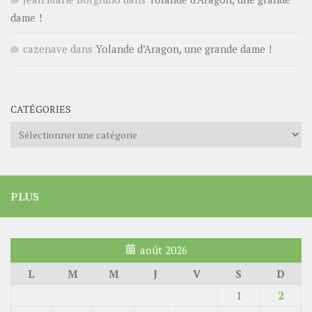
dame !
cazenave
dans
Yolande d’Aragon, une grande dame !
CATÉGORIES
Catégories
PLUS
août 2026
L
M
M
J
V
S
D
1
2