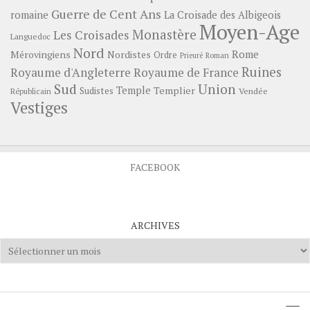
Guerre de Cent Ans
romaine
La Croisade des Albigeois
Moyen-Age
Monastère
Les Croisades
Languedoc
Nord
Rome
Mérovingiens
Nordistes
Ordre
Prieuré
Roman
Ruines
Royaume d'Angleterre
Royaume de France
Sud
Union
Temple
Templier
Sudistes
Vendée
Républicain
Vestiges
FACEBOOK
ARCHIVES
Archives