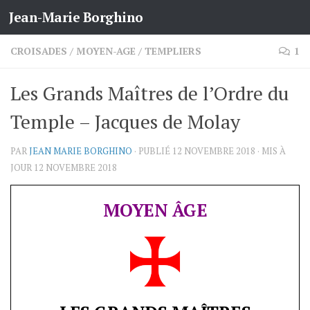
Jean-Marie Borghino
Skip to content
CROISADES
/
MOYEN-AGE
/
TEMPLIERS
1
Les Grands Maîtres de l’Ordre du
Temple – Jacques de Molay
PAR
JEAN MARIE BORGHINO
· PUBLIÉ
12 NOVEMBRE 2018
· MIS À
JOUR
12 NOVEMBRE 2018
MOYEN ÂGE