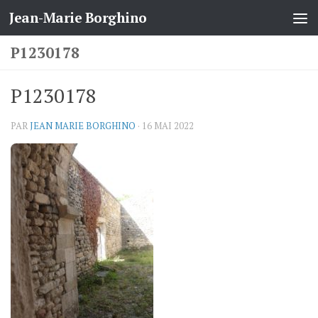
Jean-Marie Borghino
Skip to content
P1230178
P1230178
PAR
JEAN MARIE BORGHINO
·
16 MAI 2022