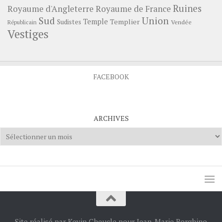
Ruines
Royaume d'Angleterre
Royaume de France
Sud
Union
Temple
Templier
Sudistes
Vendée
Républicain
Vestiges
FACEBOOK
ARCHIVES
Archives
Site réalisé par Kevin Cheucle pour Jean-Marie Borghino