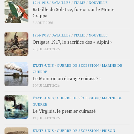
1914-1918
/
BATAILLES
/
ITALIE
/
NOUVELLE
Bataille du Solstice, fureur sur le Monte
Grappa
2 AOÛT 2026
1914-1918
/
BATAILLES
/
ITALIE
/
NOUVELLE
Ortigara 1917, le sacrifice des « Alpini »
26 JUILLET 2026
ÉTATS-UNIS
/
GUERRE DE SÉCESSION
/
MARINE DE
GUERRE
Le Monitor, un étrange cuirassé !
20 JUILLET 2026
ÉTATS-UNIS
/
GUERRE DE SÉCESSION
/
MARINE DE
GUERRE
Le Virginia, le premier cuirassé
12 JUILLET 2026
ÉTATS-UNIS
/
GUERRE DE SÉCESSION
/
PRISON