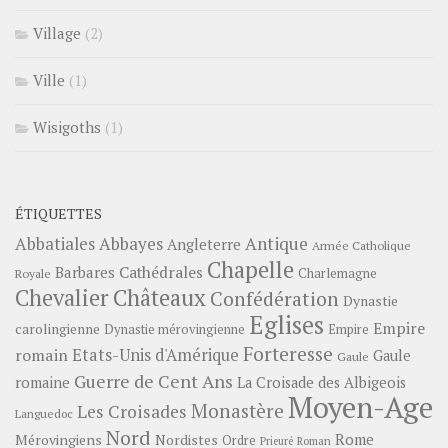
Village
(2)
Ville
(1)
Wisigoths
(1)
ÉTIQUETTES
Abbayes
Antique
Abbatiales
Angleterre
Armée Catholique
Chapelle
Barbares
Cathédrales
Charlemagne
Royale
Châteaux
Chevalier
Confédération
Dynastie
Eglises
Empire
carolingienne
Dynastie mérovingienne
Empire
Forteresse
romain
Etats-Unis d'Amérique
Gaule
Gaule
Guerre de Cent Ans
romaine
La Croisade des Albigeois
Moyen-Age
Monastère
Les Croisades
Languedoc
Nord
Rome
Mérovingiens
Nordistes
Ordre
Prieuré
Roman