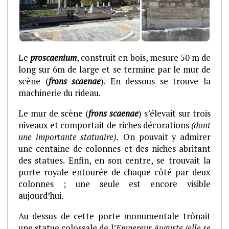
Le
proscaenium
, construit en bois, mesure 50 m de
long sur 6m de large et se termine par le mur de
scène (
frons scaenae
). En dessous se trouve la
machinerie du rideau.
Le mur de scène (
frons scaenae
) s’élevait sur trois
niveaux et comportait de riches décorations
(dont
une importante statuaire).
On pouvait y admirer
une centaine de colonnes et des niches abritant
des statues. Enfin, en son centre, se trouvait la
porte royale entourée de chaque côté par deux
colonnes ; une seule est encore visible
aujourd’hui.
Au-dessus de cette porte monumentale trônait
une statue colossale de l’
Empereur Auguste
(elle se