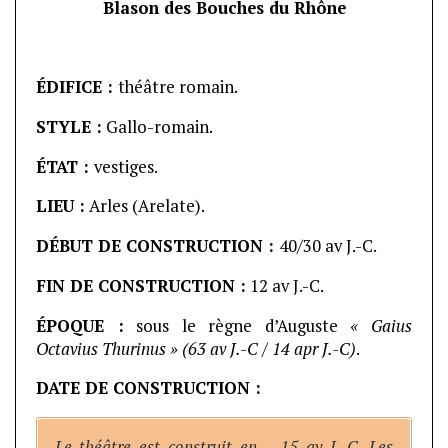
Blason des Bouches du Rhône
ÉDIFICE :
théâtre romain.
STYLE :
Gallo-romain.
ÉTAT :
vestiges.
LIEU :
Arles (Arelate).
DÉBUT DE CONSTRUCTION :
40/30 av J.-C.
FIN DE CONSTRUCTION :
12 av J.-C.
ÉPOQUE :
sous le règne d’Auguste
« Gaius
Octavius Thurinus » (63 av J.-C / 14 apr J.-C)
.
DATE DE CONSTRUCTION :
Le théâtre est construit en – 15 av J.-C. Les