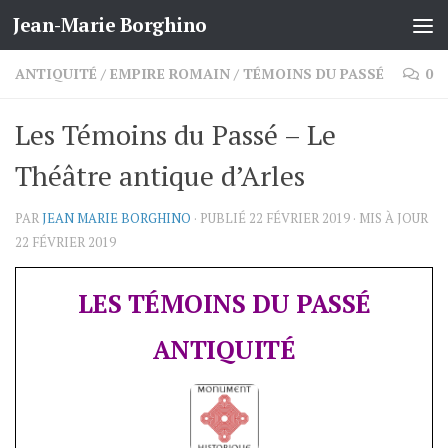
Jean-Marie Borghino
Skip to content
ANTIQUITÉ
/
EMPIRE ROMAIN
/
TÉMOINS DU PASSÉ
0
Les Témoins du Passé – Le
Théâtre antique d’Arles
PAR
JEAN MARIE BORGHINO
· PUBLIÉ
22 FÉVRIER 2019
· MIS À JOUR
22 FÉVRIER 2019
LES TÉMOINS DU PASSÉ
ANTIQUITÉ