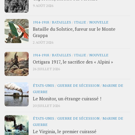
9 AOÛT 2026
1914-1918
/
BATAILLES
/
ITALIE
/
NOUVELLE
Bataille du Solstice, fureur sur le Monte
Grappa
2 AOÛT 2026
1914-1918
/
BATAILLES
/
ITALIE
/
NOUVELLE
Ortigara 1917, le sacrifice des « Alpini »
26 JUILLET 2026
ÉTATS-UNIS
/
GUERRE DE SÉCESSION
/
MARINE DE
GUERRE
Le Monitor, un étrange cuirassé !
20 JUILLET 2026
ÉTATS-UNIS
/
GUERRE DE SÉCESSION
/
MARINE DE
GUERRE
Le Virginia, le premier cuirassé