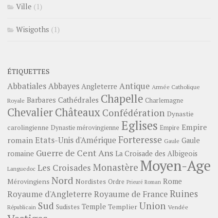
Ville
(1)
Wisigoths
(1)
ÉTIQUETTES
Abbayes
Antique
Abbatiales
Angleterre
Armée Catholique
Chapelle
Barbares
Cathédrales
Charlemagne
Royale
Châteaux
Chevalier
Confédération
Dynastie
Eglises
Empire
carolingienne
Dynastie mérovingienne
Empire
Forteresse
romain
Etats-Unis d'Amérique
Gaule
Gaule
Guerre de Cent Ans
romaine
La Croisade des Albigeois
Moyen-Age
Monastère
Les Croisades
Languedoc
Nord
Rome
Mérovingiens
Nordistes
Ordre
Prieuré
Roman
Ruines
Royaume d'Angleterre
Royaume de France
Sud
Union
Temple
Templier
Sudistes
Vendée
Républicain