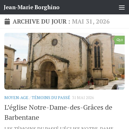
Jean-Marie Borghino
Skip to content
ARCHIVE DU JOUR :
MAI 31, 2026
0
MOYEN-AGE
/
TÉMOINS DU PASSÉ
31 MAI 2026
L’église Notre-Dame-des-Grâces de
Barbentane