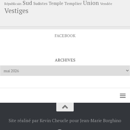
Sud
Union
Temple
Templier
Sudistes
Vendée
Républicain
Vestiges
FACEBOOK
ARCHIVES
Archives
Site réalisé par Kevin Cheucle pour Jean-Marie Borghino