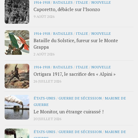
1914-1918
/
BATAILLES
/
ITALIE
/
NOUVELLE
Caporetto, débâcle sur l’Isonzo
9 AOÛT 2026
1914-1918
/
BATAILLES
/
ITALIE
/
NOUVELLE
Bataille du Solstice, fureur sur le Monte
Grappa
2 AOÛT 2026
1914-1918
/
BATAILLES
/
ITALIE
/
NOUVELLE
Ortigara 1917, le sacrifice des « Alpini »
26 JUILLET 2026
ÉTATS-UNIS
/
GUERRE DE SÉCESSION
/
MARINE DE
GUERRE
Le Monitor, un étrange cuirassé !
20 JUILLET 2026
ÉTATS-UNIS
/
GUERRE DE SÉCESSION
/
MARINE DE