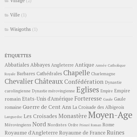
Village
(2)
Ville
(1)
Wisigoths
(1)
ÉTIQUETTES
Abbayes
Antique
Abbatiales
Angleterre
Armée Catholique
Chapelle
Barbares
Cathédrales
Charlemagne
Royale
Châteaux
Chevalier
Confédération
Dynastie
Eglises
Empire
carolingienne
Dynastie mérovingienne
Empire
Forteresse
romain
Etats-Unis d'Amérique
Gaule
Gaule
Guerre de Cent Ans
romaine
La Croisade des Albigeois
Moyen-Age
Monastère
Les Croisades
Languedoc
Nord
Rome
Mérovingiens
Nordistes
Ordre
Prieuré
Roman
Ruines
Royaume d'Angleterre
Royaume de France