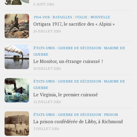
2 AOÛT 2026
1914-1918
/
BATAILLES
/
ITALIE
/
NOUVELLE
Ortigara 1917, le sacrifice des « Alpini »
26 JUILLET 2026
ÉTATS-UNIS
/
GUERRE DE SÉCESSION
/
MARINE DE
GUERRE
Le Monitor, un étrange cuirassé !
20 JUILLET 2026
ÉTATS-UNIS
/
GUERRE DE SÉCESSION
/
MARINE DE
GUERRE
Le Virginia, le premier cuirassé
12 JUILLET 2026
ÉTATS-UNIS
/
GUERRE DE SÉCESSION
/
PRISON
La prison confédérée de Libby, à Richmond
5 JUILLET 2026