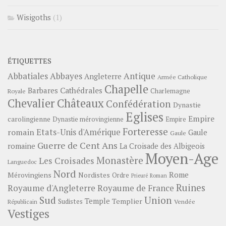
Wisigoths
(1)
ÉTIQUETTES
Abbayes
Antique
Abbatiales
Angleterre
Armée Catholique
Chapelle
Barbares
Cathédrales
Charlemagne
Royale
Châteaux
Chevalier
Confédération
Dynastie
Eglises
Empire
carolingienne
Dynastie mérovingienne
Empire
Forteresse
romain
Etats-Unis d'Amérique
Gaule
Gaule
Guerre de Cent Ans
romaine
La Croisade des Albigeois
Moyen-Age
Monastère
Les Croisades
Languedoc
Nord
Rome
Mérovingiens
Nordistes
Ordre
Prieuré
Roman
Ruines
Royaume d'Angleterre
Royaume de France
Sud
Union
Temple
Templier
Sudistes
Vendée
Républicain
Vestiges