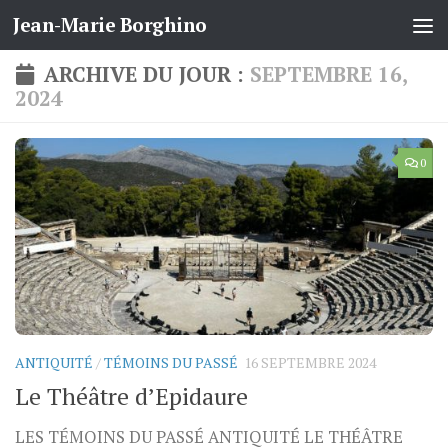
Jean-Marie Borghino
Skip to content
ARCHIVE DU JOUR :
SEPTEMBRE 16,
2024
0
ANTIQUITÉ
/
TÉMOINS DU PASSÉ
16 SEPTEMBRE 2024
Le Théâtre d’Epidaure
LES TÉMOINS DU PASSÉ ANTIQUITÉ LE THÉÂTRE