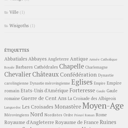
Ville
(1)
Wisigoths
(1)
ÉTIQUETTES
Abbayes
Antique
Abbatiales
Angleterre
Armée Catholique
Chapelle
Barbares
Cathédrales
Charlemagne
Royale
Châteaux
Chevalier
Confédération
Dynastie
Eglises
Empire
carolingienne
Dynastie mérovingienne
Empire
Forteresse
romain
Etats-Unis d'Amérique
Gaule
Gaule
Guerre de Cent Ans
romaine
La Croisade des Albigeois
Moyen-Age
Monastère
Les Croisades
Languedoc
Nord
Rome
Mérovingiens
Nordistes
Ordre
Prieuré
Roman
Ruines
Royaume d'Angleterre
Royaume de France