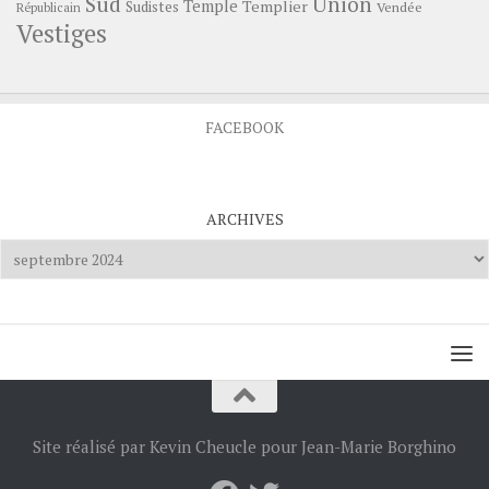
Sud
Union
Temple
Templier
Sudistes
Vendée
Républicain
Vestiges
FACEBOOK
ARCHIVES
Archives
Site réalisé par Kevin Cheucle pour Jean-Marie Borghino