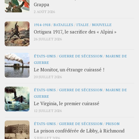
Grappa
2 AOÛT 2026
1914-1918
/
BATAILLES
/
ITALIE
/
NOUVELLE
Ortigara 1917, le sacrifice des « Alpini »
26 JUILLET 2026
ÉTATS-UNIS
/
GUERRE DE SÉCESSION
/
MARINE DE
GUERRE
Le Monitor, un étrange cuirassé !
20 JUILLET 2026
ÉTATS-UNIS
/
GUERRE DE SÉCESSION
/
MARINE DE
GUERRE
Le Virginia, le premier cuirassé
12 JUILLET 2026
ÉTATS-UNIS
/
GUERRE DE SÉCESSION
/
PRISON
La prison confédérée de Libby, à Richmond
5 JUILLET 2026