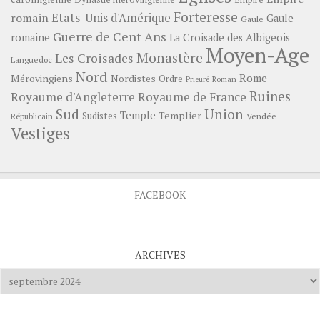
Forteresse
romain
Etats-Unis d'Amérique
Gaule
Gaule
Guerre de Cent Ans
romaine
La Croisade des Albigeois
Moyen-Age
Monastère
Les Croisades
Languedoc
Nord
Rome
Mérovingiens
Nordistes
Ordre
Prieuré
Roman
Ruines
Royaume d'Angleterre
Royaume de France
Sud
Union
Temple
Templier
Sudistes
Vendée
Républicain
Vestiges
FACEBOOK
ARCHIVES
Archives