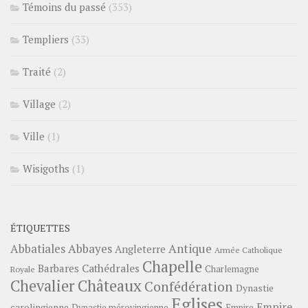
Témoins du passé
(353)
Templiers
(33)
Traité
(2)
Village
(2)
Ville
(1)
Wisigoths
(1)
ÉTIQUETTES
Abbayes
Antique
Abbatiales
Angleterre
Armée Catholique
Chapelle
Barbares
Cathédrales
Charlemagne
Royale
Châteaux
Chevalier
Confédération
Dynastie
Eglises
Empire
carolingienne
Dynastie mérovingienne
Empire