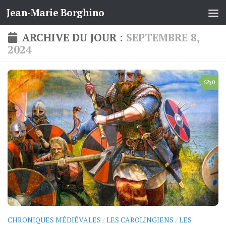
Jean-Marie Borghino
Skip to content
ARCHIVE DU JOUR :
SEPTEMBRE 8,
2024
0
CHRONIQUES MÉDIÉVALES
/
LES CAROLINGIENS
/
LES