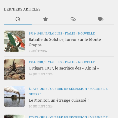
DERNIERS ARTICLES
1914-1918
/
BATAILLES
/
ITALIE
/
NOUVELLE
Bataille du Solstice, fureur sur le Monte
Grappa
2 AOÛT 2026
1914-1918
/
BATAILLES
/
ITALIE
/
NOUVELLE
Ortigara 1917, le sacrifice des « Alpini »
26 JUILLET 2026
ÉTATS-UNIS
/
GUERRE DE SÉCESSION
/
MARINE DE
GUERRE
Le Monitor, un étrange cuirassé !
20 JUILLET 2026
ÉTATS-UNIS
/
GUERRE DE SÉCESSION
/
MARINE DE