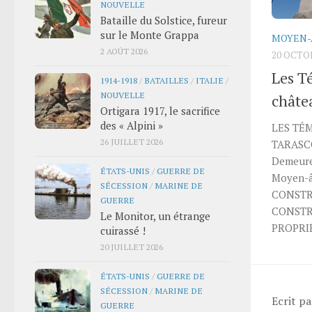
NOUVELLE
Bataille du Solstice, fureur
sur le Monte Grappa
MOYEN-
2 AOÛT 2026
20 OCTO
Les T
1914-1918
/
BATAILLES
/
ITALIE
/
NOUVELLE
châte
Ortigara 1917, le sacrifice
des « Alpini »
LES TÉ
26 JUILLET 2026
TARASC
Demeure
ÉTATS-UNIS
/
GUERRE DE
Moyen-â
SÉCESSION
/
MARINE DE
CONSTR
GUERRE
CONSTR
Le Monitor, un étrange
PROPRIÉ
cuirassé !
20 JUILLET 2026
ÉTATS-UNIS
/
GUERRE DE
SÉCESSION
/
MARINE DE
Ecrit p
GUERRE