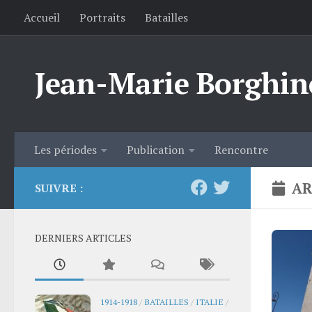
Accueil
Portraits
Batailles
Skip to content
Jean-Marie Borghin
Les périodes
Publication
Rencontre
AR
SUIVRE :
DERNIERS ARTICLES
1914-1918
/
BATAILLES
/
ITALIE
/