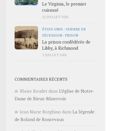
Le Virginia, le premier
cuirassé
12 JUILLET 2026
ÉTATS-UNIS
/
GUERRE DE
SÉCESSION
/
PRISON
La prison confédérée de
Libby, à Richmond
5 JUILLET 2026
COMMENTAIRES RÉCENTS
Blaise Boudet
dans
L’église de Notre-
Dame de Rieux-Minervois
Jean Marie Borghino
dans
La légende
de Roland de Roncevaux