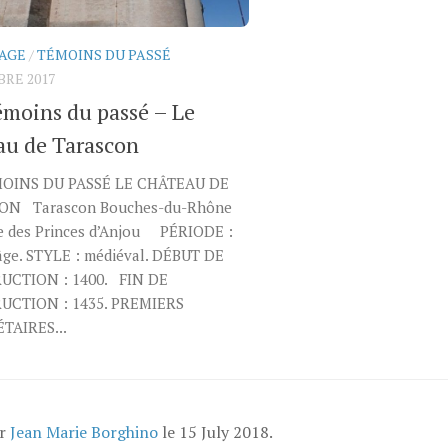
AGE
/
TÉMOINS DU PASSÉ
BRE 2017
émoins du passé – Le
au de Tarascon
MOINS DU PASSÉ LE CHÂTEAU DE
ON Tarascon Bouches-du-Rhône
 des Princes d’Anjou PÉRIODE :
ge. STYLE : médiéval. DÉBUT DE
UCTION : 1400. FIN DE
UCTION : 1435. PREMIERS
TAIRES...
ar
Jean Marie Borghino
le
15 July 2018
.