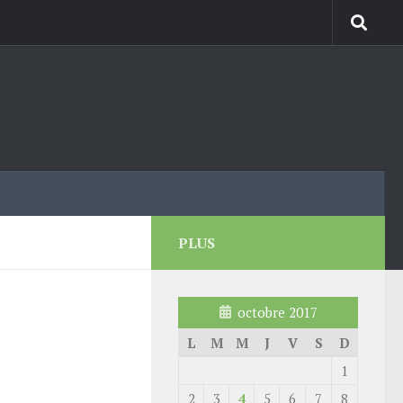
PLUS
octobre 2017
L
M
M
J
V
S
D
1
2
3
4
5
6
7
8