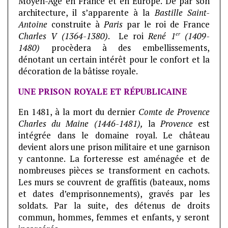
Moyen-Âge en France et en Europe. De par son
architecture, il s’apparente à la
Bastille Saint-
Antoine
construite à
Paris
par le roi de France
er
Charles V (1364-1380)
. Le roi
René 1
(1409-
1480)
procèdera à des embellissements,
dénotant un certain intérêt pour le confort et la
décoration de la bâtisse royale.
UNE PRISON ROYALE ET RÉPUBLICAINE
En 1481, à la mort du dernier
Comte de Provence
Charles du Maine (1446-1481),
la
Provence
est
intégrée dans le domaine royal. Le château
devient alors une prison militaire et une garnison
y cantonne. La forteresse est aménagée et de
nombreuses pièces se transforment en cachots.
Les murs se couvrent de graffitis (bateaux, noms
et dates d’emprisonnements), gravés par les
soldats. Par la suite, des détenus de droits
commun, hommes, femmes et enfants, y seront