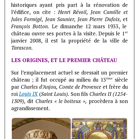
historiques ayant pris part à la rénovation de
l’édifice, on cite :
Henri Révoil, Jean Camille et
Jules Formigé, Jean Saunier, Jean Pierre Dufoix,
et
François Botton.
Le dimanche 12 mars 1933, le
er
château ouvre ses portes à la visite. Depuis le 1
janvier 2008, il est la propriété de la ville de
Tarascon
.
LES ORIGINES, ET LE PREMIER CHÂTEAU
Sur l’emplacement actuel se dressait un premier
ème
château ; il fut occupé au milieu du 13
siècle
par
Charles d’Anjou, Comte de Provence
et frère du
roi
Louis IX
(
Saint Louis).
Son fils
Charles II (1254-
1309),
dit
Charles « le boiteux »,
procèdera à son
agrandissement.