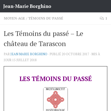
Jean-Marie Borghino
Skip to content
MOYEN-AGE
/
TÉMOINS DU PASSÉ
1
Les Témoins du passé – Le
château de Tarascon
PAR
JEAN MARIE BORGHINO
· PUBLIÉ
20 OCTOBRE 2017
· MIS À
JOUR
15 JUILLET 2018
LES TÉMOINS DU PASSÉ