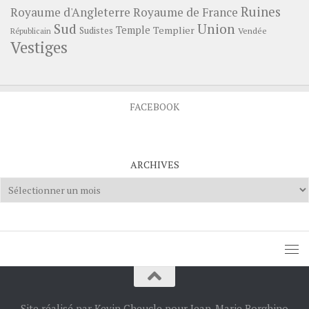
Ruines
Royaume d'Angleterre
Royaume de France
Sud
Union
Temple
Templier
Sudistes
Vendée
Républicain
Vestiges
FACEBOOK
ARCHIVES
Archives
Site réalisé par Kevin Cheucle pour Jean-Marie Borghino