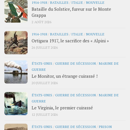
1914-1918
/
BATAILLES
/
ITALIE
/
NOUVELLE
Bataille du Solstice, fureur sur le Monte
Grappa
2 AOÛT 2026
1914-1918
/
BATAILLES
/
ITALIE
/
NOUVELLE
Ortigara 1917, le sacrifice des « Alpini »
26 JUILLET 2026
ÉTATS-UNIS
/
GUERRE DE SÉCESSION
/
MARINE DE
GUERRE
Le Monitor, un étrange cuirassé !
20 JUILLET 2026
ÉTATS-UNIS
/
GUERRE DE SÉCESSION
/
MARINE DE
GUERRE
Le Virginia, le premier cuirassé
12 JUILLET 2026
ÉTATS-UNIS
/
GUERRE DE SÉCESSION
/
PRISON