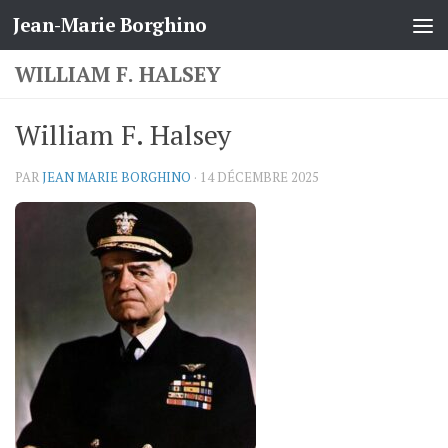
Jean-Marie Borghino
Skip to content
WILLIAM F. HALSEY
William F. Halsey
PAR
JEAN MARIE BORGHINO
·
14 DÉCEMBRE 2025