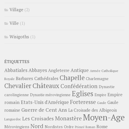
Village
(2)
Ville
(1)
Wisigoths
(1)
ÉTIQUETTES
Abbayes
Antique
Abbatiales
Angleterre
Armée Catholique
Chapelle
Barbares
Cathédrales
Charlemagne
Royale
Châteaux
Chevalier
Confédération
Dynastie
Eglises
Empire
carolingienne
Dynastie mérovingienne
Empire
Forteresse
romain
Etats-Unis d'Amérique
Gaule
Gaule
Guerre de Cent Ans
romaine
La Croisade des Albigeois
Moyen-Age
Monastère
Les Croisades
Languedoc
Nord
Rome
Mérovingiens
Nordistes
Ordre
Prieuré
Roman