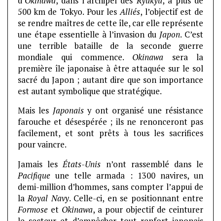
d’
Okinawa
, dans l’archipel des
Ryûkyû
, à plus de
500 km de Tokyo. Pour les
Alliés
, l’objectif est de
se rendre maîtres de cette île, car elle représente
une étape essentielle à l’invasion du
Japon
. C’est
une terrible bataille de la seconde guerre
mondiale qui commence.
Okinawa
sera la
première île japonaise à être attaquée sur le sol
sacré du Japon ; autant dire que son importance
est autant symbolique que stratégique.
Mais les
Japonais
y ont organisé une résistance
farouche et désespérée ; ils ne renonceront pas
facilement, et sont prêts à tous les sacrifices
pour vaincre.
Jamais les
États-Unis
n’ont rassemblé dans le
Pacifique
une telle armada : 1300 navires, un
demi-million d’hommes, sans compter l’appui de
la
Royal Navy
. Celle-ci, en se positionnant entre
Formose
et
Okinawa
, a pour objectif de ceinturer