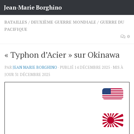
Jean-Marie Borghino
Skip to content
BATAILLES
/
DEUXIÈME GUERRE MONDIALE
/
GUERRE DU
PACIFIQUE
0
« Typhon d’Acier » sur Okinawa
PAR
JEAN MARIE BORGHINO
· PUBLIÉ
14 DÉCEMBRE 2025
· MIS À
JOUR
31 DÉCEMBRE 2025