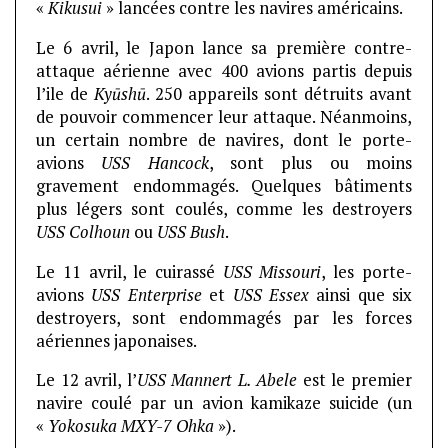
«
Kikusui
» lancées contre les navires américains.
Le 6 avril, le Japon lance sa première contre-
attaque aérienne avec 400 avions partis depuis
l’ile de
Kyūshū
. 250 appareils sont détruits avant
de pouvoir commencer leur attaque. Néanmoins,
un certain nombre de navires, dont le porte-
avions
USS Hancock
, sont plus ou moins
gravement endommagés. Quelques bâtiments
plus légers sont coulés, comme les destroyers
USS Colhoun
ou
USS Bush
.
Le 11 avril, le cuirassé
USS Missouri
, les porte-
avions
USS Enterprise
et
USS Essex
ainsi que six
destroyers, sont endommagés par les forces
aériennes japonaises.
Le 12 avril, l’
USS Mannert L. Abele
est le premier
navire coulé par un avion kamikaze suicide (un
«
Yokosuka MXY-7 Ohka
»).