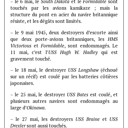
– le 6 mai, le
South Dakota
et le
Formidable
sont
touchés par les avions kamikaze ; mais la
structure du pont en acier du navire britannique
résiste, et les dégâts sont limités.
– le 9 mai 1945, deux destroyers d’escorte ainsi
que deux porte-avions britanniques, les
HMS
Victorious
et
Formidable
, sont endommagés. Le
11 mai, c’est l’
USS Hugh W. Hadley
qui est
gravement touché.
– le 18 mai, le destroyer
USS Longshaw
(échoué
sur un récif) est coulé par les batteries côtières
japonaises.
– le 25 mai, le destroyer
USS Bates
est coulé, et
plusieurs autres navires sont endommagés au
large d’
Okinawa
.
– le 27 mai, les destroyers
USS Braine
et
USS
Drexler
sont aussi touchés.