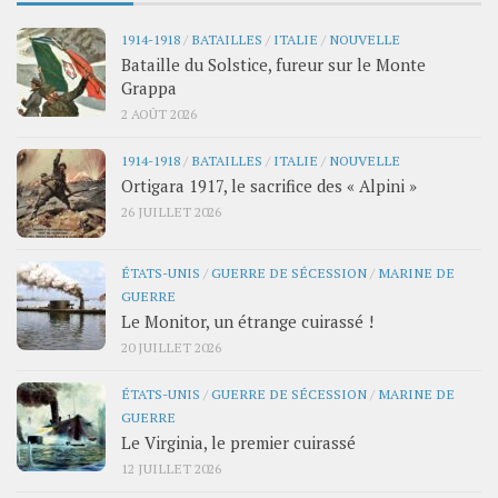
1914-1918
/
BATAILLES
/
ITALIE
/
NOUVELLE
Bataille du Solstice, fureur sur le Monte
Grappa
2 AOÛT 2026
1914-1918
/
BATAILLES
/
ITALIE
/
NOUVELLE
Ortigara 1917, le sacrifice des « Alpini »
26 JUILLET 2026
ÉTATS-UNIS
/
GUERRE DE SÉCESSION
/
MARINE DE
GUERRE
Le Monitor, un étrange cuirassé !
20 JUILLET 2026
ÉTATS-UNIS
/
GUERRE DE SÉCESSION
/
MARINE DE
GUERRE
Le Virginia, le premier cuirassé
12 JUILLET 2026