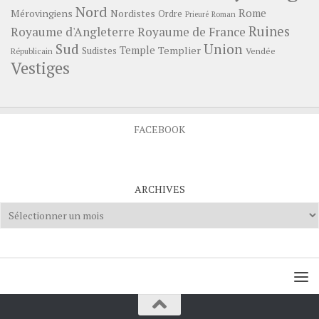
Nord
Rome
Mérovingiens
Nordistes
Ordre
Prieuré
Roman
Ruines
Royaume d'Angleterre
Royaume de France
Sud
Union
Temple
Templier
Sudistes
Vendée
Républicain
Vestiges
FACEBOOK
ARCHIVES
Archives