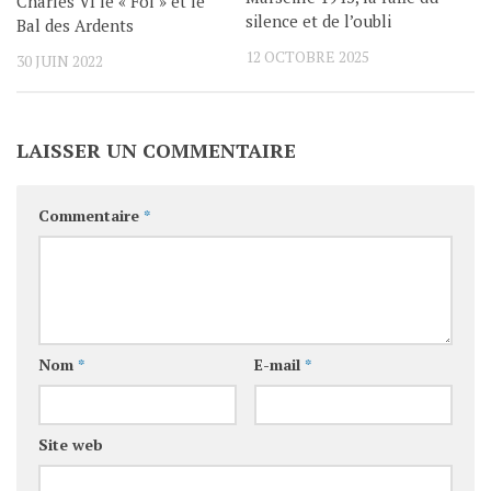
Charles VI le « Fol » et le
silence et de l’oubli
Bal des Ardents
12 OCTOBRE 2025
30 JUIN 2022
LAISSER UN COMMENTAIRE
Commentaire
*
Nom
*
E-mail
*
Site web