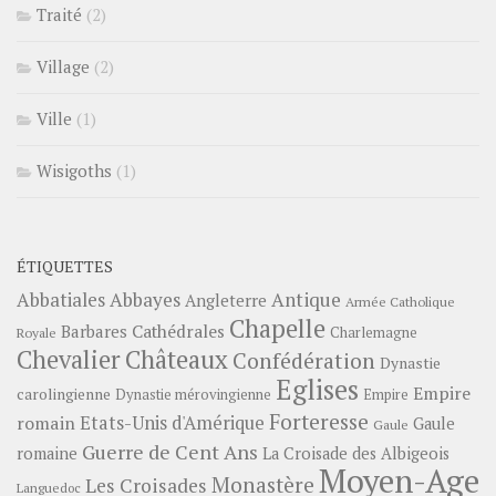
Traité
(2)
Village
(2)
Ville
(1)
Wisigoths
(1)
ÉTIQUETTES
Abbayes
Antique
Abbatiales
Angleterre
Armée Catholique
Chapelle
Barbares
Cathédrales
Charlemagne
Royale
Châteaux
Chevalier
Confédération
Dynastie
Eglises
Empire
carolingienne
Dynastie mérovingienne
Empire
Forteresse
romain
Etats-Unis d'Amérique
Gaule
Gaule
Guerre de Cent Ans
romaine
La Croisade des Albigeois
Moyen-Age
Monastère
Les Croisades
Languedoc