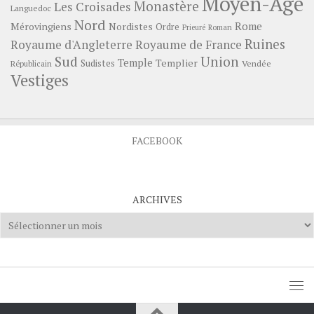
Moyen-Age
Monastère
Les Croisades
Languedoc
Nord
Rome
Mérovingiens
Nordistes
Ordre
Prieuré
Roman
Ruines
Royaume d'Angleterre
Royaume de France
Sud
Union
Temple
Templier
Sudistes
Vendée
Républicain
Vestiges
FACEBOOK
ARCHIVES
Archives