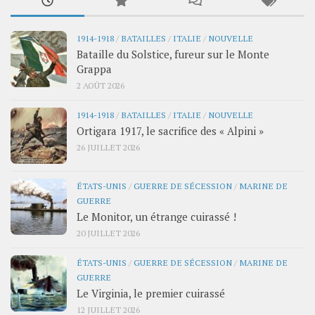
1914-1918
/
BATAILLES
/
ITALIE
/
NOUVELLE
Bataille du Solstice, fureur sur le Monte
Grappa
2 AOÛT 2026
1914-1918
/
BATAILLES
/
ITALIE
/
NOUVELLE
Ortigara 1917, le sacrifice des « Alpini »
26 JUILLET 2026
ÉTATS-UNIS
/
GUERRE DE SÉCESSION
/
MARINE DE
GUERRE
Le Monitor, un étrange cuirassé !
20 JUILLET 2026
ÉTATS-UNIS
/
GUERRE DE SÉCESSION
/
MARINE DE
GUERRE
Le Virginia, le premier cuirassé
12 JUILLET 2026