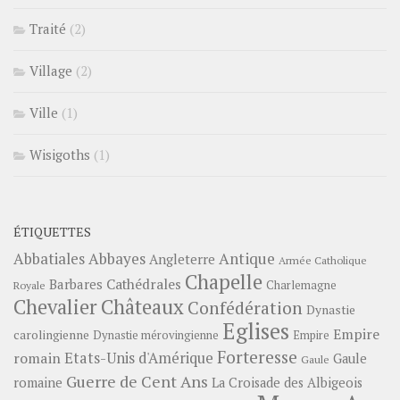
Traité
(2)
Village
(2)
Ville
(1)
Wisigoths
(1)
ÉTIQUETTES
Abbayes
Antique
Abbatiales
Angleterre
Armée Catholique
Chapelle
Barbares
Cathédrales
Charlemagne
Royale
Châteaux
Chevalier
Confédération
Dynastie
Eglises
Empire
carolingienne
Dynastie mérovingienne
Empire
Forteresse
romain
Etats-Unis d'Amérique
Gaule
Gaule
Guerre de Cent Ans
romaine
La Croisade des Albigeois