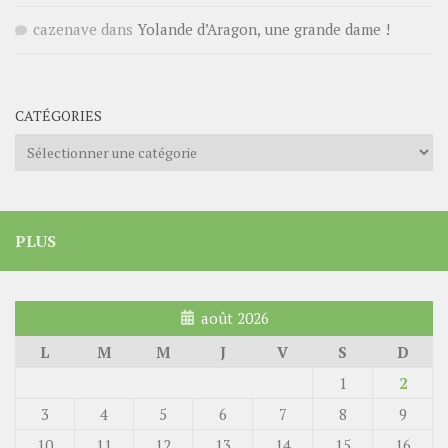
cazenave
dans
Yolande d’Aragon, une grande dame !
CATÉGORIES
Catégories
PLUS
août 2026
L
M
M
J
V
S
D
1
2
3
4
5
6
7
8
9
10
11
12
13
14
15
16