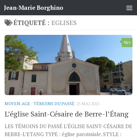
Jean-Marie Borghino
Skip to content
ÉTIQUETÉ :
EGLISES
0
MOYEN-AGE
/
TÉMOINS DU PASSÉ
25 MAI 2025
L’église Saint-Césaire de Berre-l’Étang
LES TÉMOINS DU PASSÉ L’ÉGLISE SAINT-CÉSAIRE DE
BERRE-L’ETANG TYPE : église paroissiale. STYLE :