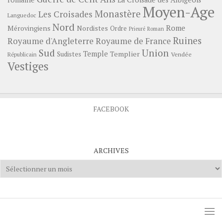
Moyen-Age
Monastère
Les Croisades
Languedoc
Nord
Rome
Mérovingiens
Nordistes
Ordre
Prieuré
Roman
Ruines
Royaume d'Angleterre
Royaume de France
Sud
Union
Temple
Templier
Sudistes
Vendée
Républicain
Vestiges
FACEBOOK
ARCHIVES
Archives