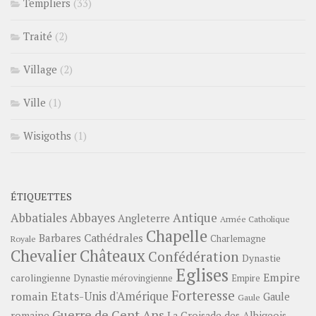
Templiers
(33)
Traité
(2)
Village
(2)
Ville
(1)
Wisigoths
(1)
ÉTIQUETTES
Abbayes
Antique
Abbatiales
Angleterre
Armée Catholique
Chapelle
Barbares
Cathédrales
Charlemagne
Royale
Châteaux
Chevalier
Confédération
Dynastie
Eglises
Empire
carolingienne
Dynastie mérovingienne
Empire
Forteresse
romain
Etats-Unis d'Amérique
Gaule
Gaule
Guerre de Cent Ans
romaine
La Croisade des Albigeois