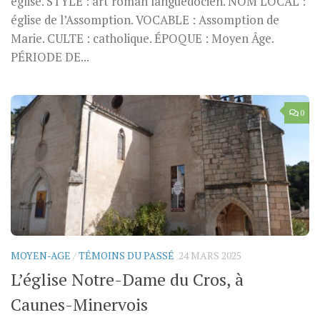
église. STYLE : art roman languedocien. NOM LOCAL :
église de l’Assomption. VOCABLE : Assomption de
Marie. CULTE : catholique. ÉPOQUE : Moyen Âge.
PÉRIODE DE...
0
MOYEN-AGE
/
TÉMOINS DU PASSÉ
24 MARS 2025
L’église Notre-Dame du Cros, à
Caunes-Minervois