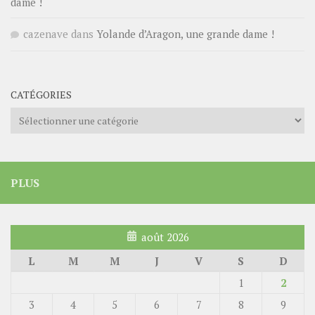
dame !
cazenave
dans
Yolande d’Aragon, une grande dame !
CATÉGORIES
Catégories
PLUS
août 2026
L
M
M
J
V
S
D
1
2
3
4
5
6
7
8
9