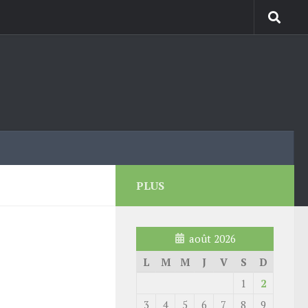
PLUS
août 2026
L
M
M
J
V
S
D
1
2
3
4
5
6
7
8
9