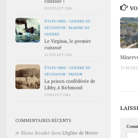
cuirassé !
VO
20 JUILLET 2026
ÉTATS-UNIS
/
GUERRE DE
SÉCESSION
/
MARINE DE
GUERRE
Le Virginia, le premier
cuirassé
12 JUILLET 2026
Minerve
31 MARS
ÉTATS-UNIS
/
GUERRE DE
SÉCESSION
/
PRISON
La prison confédérée de
Libby, à Richmond
5 JUILLET 2026
LAISS
COMMENTAIRES RÉCENTS
Comm
Blaise Boudet
dans
L’église de Notre-