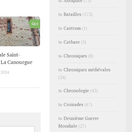
Antiquité
(73)
Batailles
(172)
0
Castrum
(1)
Cathare
(3)
ale Saint-
Chroniques
(8)
 La Canourgue
Chroniques médiévales
 2024
(24)
Chronologie
(43)
Croisades
(67)
Deuxième Guerre
Mondiale
(27)