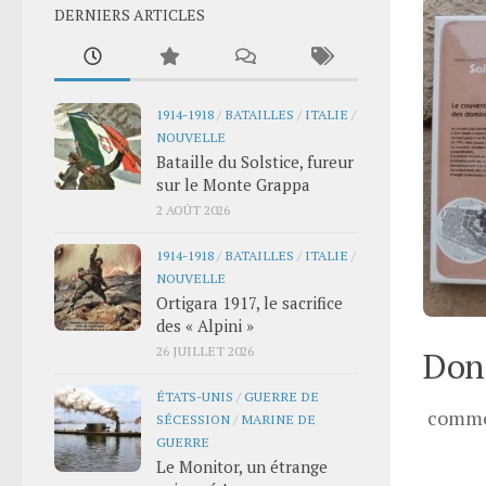
DERNIERS ARTICLES
1914-1918
/
BATAILLES
/
ITALIE
/
NOUVELLE
Bataille du Solstice, fureur
sur le Monte Grappa
2 AOÛT 2026
1914-1918
/
BATAILLES
/
ITALIE
/
NOUVELLE
Ortigara 1917, le sacrifice
des « Alpini »
26 JUILLET 2026
Donn
ÉTATS-UNIS
/
GUERRE DE
comme
SÉCESSION
/
MARINE DE
GUERRE
Le Monitor, un étrange