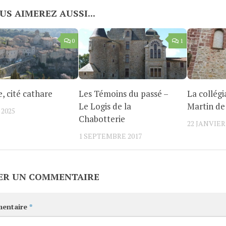
US AIMEREZ AUSSI...
0
1
, cité cathare
Les Témoins du passé –
La collégi
Le Logis de la
Martin de
 2025
Chabotterie
22 JANVIER
1 SEPTEMBRE 2017
ER UN COMMENTAIRE
entaire
*