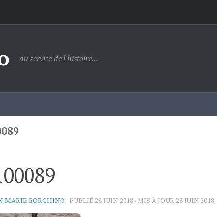
o
au service de l'histoire…
0089
100089
N MARIE BORGHINO
· PUBLIÉ
28 JUIN 2018
· MIS À JOUR
28 JUIN 2018