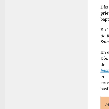
Dès 
prie
bapt
En 1
(le 
Sain
En 
Dès 
de 
basi
en 
con
basi
M