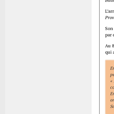
Bau
L’a
Prov
Son 
par
Au 
qui 
E
p
«
c
En
on
Sa