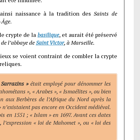
rait été inhumée.
ainsi naissance à la tradition des
Saints de
-Âge
.
lle crypte de la
basilique
, et aurait été préservé
s de l’abbaye de
Saint Victor
, à Marseille.
gieux se voient contraint de combler la crypte
reliques.
 Sarrazins »
était employé pour dénommer les
hométans », « Arabes », « Ismaélites », ou bien
on aux Berbères de l’Afrique du Nord après la
 n’existaient pas encore en Occident médiéval.
is en 1551 ; « Islam » en 1697. Avant ces dates
, l’expression « loi de Mahomet », ou « loi des