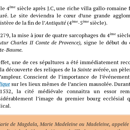
le 4
ème
siècle après J.C, une riche villa gallo-romaine
uré. Le site deviendra le cœur d’une grande agglomé
istère de la fin de l’
Antiquité
(4
ème
-5
ème
siècle).
279, la mise à jour de quatre sarcophages du 4
ème
siècl
futur Charles II Comte de Provence),
signe le début du
te-Baume.
effet, une de ces sépultures a été immédiatement re
la découverte des reliques de la
Sainte
avérée, un pèle
l’ampleur. Conscient de l’importance de l’événemen
lique
sur les lieux mêmes de l’ancien mausolée. Durant
1532, la cité médiévale connaitra un essor rema
sidérablement l’image du premier bourg ecclésial 
lical.
arie de Magdala, Marie Madeleine ou Madeleine, appelée 