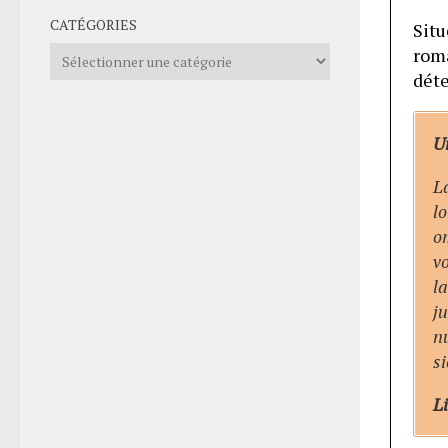
CATÉGORIES
Situ
rom
Catégories
déte
Un
La
lo
om
vo
l
j
n
si
Li