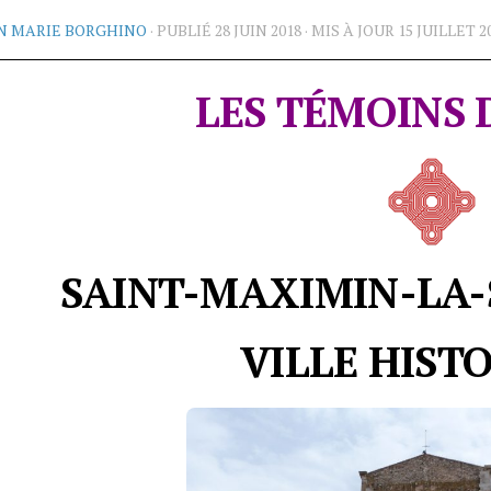
N MARIE BORGHINO
· PUBLIÉ
28 JUIN 2018
· MIS À JOUR
15 JUILLET 2
LES TÉMOINS 
SAINT-MAXIMIN-LA
VILLE HIST