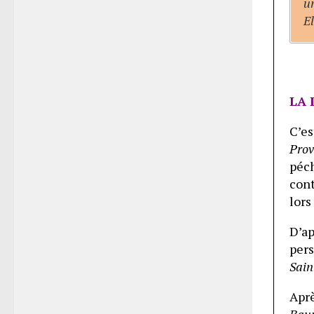
un
E
LA 
C’es
Prov
péc
cont
lors
D’a
pers
Sain
Aprè