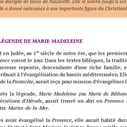
e disciple de Jésus de Nazareth. Elle le suivra jusqu’à ses
lle a donné naissance à une importante figure du Christian
LÉGENDE DE MARIE-MADELEINE
t en Judée, au 1
er
siècle de notre ère, que les premiers
ence
voient le jour. Dans les textes bibliques, la tradi
heresse repentie, descendante d’une riche famille, 
ribuait à l’évangélisation du bassin méditerranéen. Elle
 de la
Pentecôte
, aurait reçu pour mission d’évangéliser l
près la légende,
Marie-Madeleine (
ou
Marie de Béthan
écutions d’
Hérode
, aurait trouvé un abri en
Provence
tes-Maries-de-la-Mer
.
s avoir évangélisé la
Provence
, elle aurait habité du