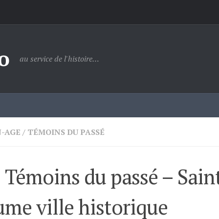
o
au service de l'histoire…
-AGE
/
TÉMOINS DU PASSÉ
 Témoins du passé – Sai
me ville historique