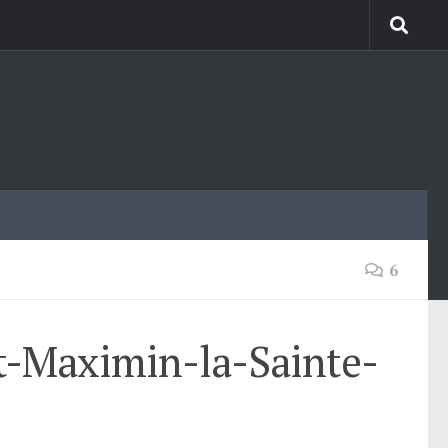
6
nt-Maximin-la-Sainte-