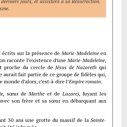
 derniers jours, et assistera à sa Résurrection.
isme.
 écrits sur la présence de
Marie-Madeleine
en
tion raconte l’existence d’une
Marie-Madeleine
,
et proche du cercle de
Jésus de Nazareth
qui
 aurait fait partie de ce groupe de fidèles qui,
e monde d’alors, c’est-à-dire l’
Empire romain
.
ie,
sœur de
Marthe
et de
Lazare),
fuyant les
avec son frère et sa sœur en débarquant aux
rant 30 ans une grotte du massif de la
Sainte-