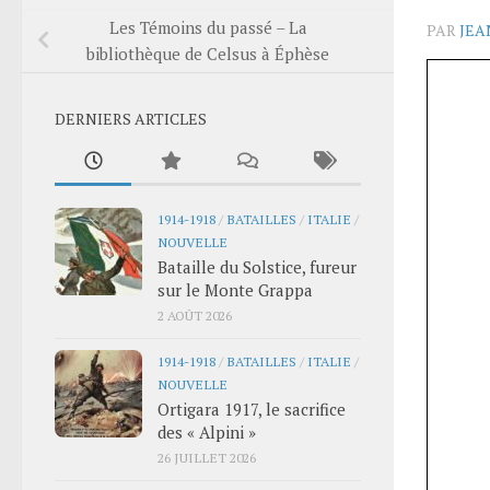
Les Témoins du passé – La
PAR
JEA
bibliothèque de Celsus à Éphèse
DERNIERS ARTICLES
1914-1918
/
BATAILLES
/
ITALIE
/
NOUVELLE
Bataille du Solstice, fureur
sur le Monte Grappa
2 AOÛT 2026
1914-1918
/
BATAILLES
/
ITALIE
/
NOUVELLE
Ortigara 1917, le sacrifice
des « Alpini »
26 JUILLET 2026