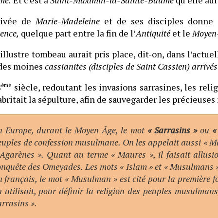
me.
Et c’est à
Saint-Maximin-la-Sainte-Baume
qu’elle au
rrivée de
Marie-Madeleine
et de ses disciples donne 
ence,
quelque part entre la fin de l’
Antiquité
et le
Moyen
illustre tombeau aurait pris place, dit-on, dans l’actue
 des moines
cassianites (disciples de Saint Cassien) arrivé
8
ème
siècle, redoutant les invasions sarrasines, les reli
abritait la sépulture, afin de sauvegarder les précieuses 
n Europe, durant le Moyen Âge, le mot
« Sarrasins »
ou
«
euples de confession musulmane. On les appelait aussi « Ma
 Agarènes ». Quant au terme « Maures », il faisait allusi
onquête des Omeyades. Les mots « Islam » et « Musulmans »
 français, le mot « Musulman » est cité pour la première fo
 utilisait, pour définir la religion des peuples musulmans
rrasins ».