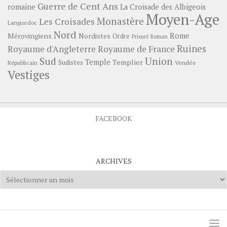
Guerre de Cent Ans
romaine
La Croisade des Albigeois
Moyen-Age
Monastère
Les Croisades
Languedoc
Nord
Rome
Mérovingiens
Nordistes
Ordre
Prieuré
Roman
Ruines
Royaume d'Angleterre
Royaume de France
Sud
Union
Temple
Templier
Sudistes
Vendée
Républicain
Vestiges
FACEBOOK
ARCHIVES
Archives