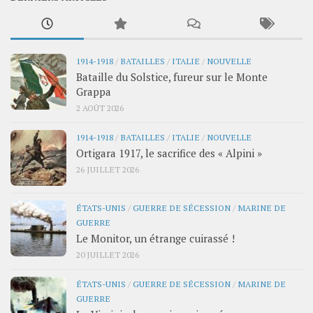
1914-1918
/
BATAILLES
/
ITALIE
/
NOUVELLE
Bataille du Solstice, fureur sur le Monte
Grappa
2 AOÛT 2026
1914-1918
/
BATAILLES
/
ITALIE
/
NOUVELLE
Ortigara 1917, le sacrifice des « Alpini »
26 JUILLET 2026
ÉTATS-UNIS
/
GUERRE DE SÉCESSION
/
MARINE DE
GUERRE
Le Monitor, un étrange cuirassé !
20 JUILLET 2026
ÉTATS-UNIS
/
GUERRE DE SÉCESSION
/
MARINE DE
GUERRE