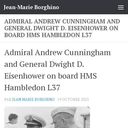
Jean-Marie Borghino
Skip to content
ADMIRAL ANDREW CUNNINGHAM AND
GENERAL DWIGHT D. EISENHOWER ON
BOARD HMS HAMBLEDON L37
Admiral Andrew Cunningham
and General Dwight D.
Eisenhower on board HMS
Hambledon L37
PAR
JEAN MARIE BORGHINO
·
19 OCTOBRE 2025