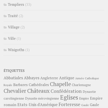
Templiers
(33)
Traité
(2)
Village
(2)
Ville
(1)
Wisigoths
(1)
ÉTIQUETTES
Abbayes
Antique
Abbatiales
Angleterre
Armée Catholique
Chapelle
Barbares
Cathédrales
Charlemagne
Royale
Châteaux
Chevalier
Confédération
Dynastie
Eglises
Empire
carolingienne
Dynastie mérovingienne
Empire
Forteresse
romain
Etats-Unis d'Amérique
Gaule
Gaule