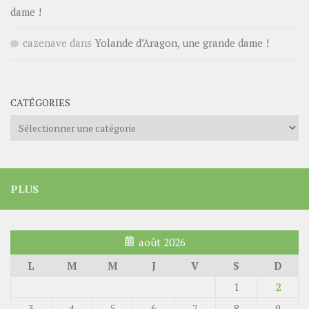
dame !
cazenave
dans
Yolande d’Aragon, une grande dame !
CATÉGORIES
Catégories
PLUS
août 2026
L
M
M
J
V
S
D
1
2
3
4
5
6
7
8
9