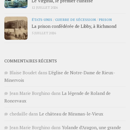
Le Virginia, le premier cuirassé
12 JUILLET 2026
ÉTATS-UNIS
/
GUERRE DE SÉCESSION
/
PRISON
La prison confédérée de Libby, à Richmond
5 JUILLET 2026
COMMENTAIRES RÉCENTS
Blaise Boudet
dans
L’église de Notre-Dame de Rieux-
Minervois
Jean Marie Borghino
dans
La légende de Roland de
Roncevaux
chedaille
dans
Le château de Miramas-le-Vieux
Jean Marie Borghino
dans
Yolande d’Aragon, une grande