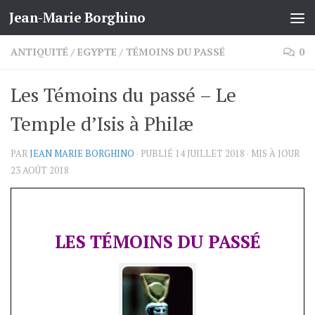
Jean-Marie Borghino
Skip to content
ANTIQUITÉ
/
EGYPTE
/
TÉMOINS DU PASSÉ
0
Les Témoins du passé – Le
Temple d’Isis à Philæ
PAR
JEAN MARIE BORGHINO
· PUBLIÉ
14 JUILLET 2018
· MIS À JOUR
23 AOÛT 2018
LES TÉMOINS DU PASSÉ