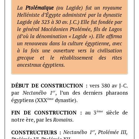
La
Ptolémaïque
(ou Lagide) fut un royaume
Helléniste d’Égypte administré par la dynastie
Lagide (de 323 à 30 av. J.C.) Elle fut fondée par
le général Macédonien Ptolémée, fils de Lagos
(d’où la dénomination « Lagide »). Elle affirma
un renouveau dans la culture égyptienne, avec
à la fois une ouverture vers la civilisation
grecque et le rétablissement des rites
ancestraux égyptiens.
DÉBUT DE CONSTRUCTION :
vers 380 av J-C.
er
par
Nectanébo 1
, l’un des derniers pharaons
ème
égyptiens (XXX
dynastie).
ème
FIN DE CONSTRUCTION :
au 3
siècle de
notre ère, par les
Romains
.
er
CONSTRUCTEURS :
Nectanébo 1
, Ptolémée III,