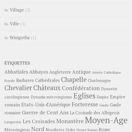
Village
(2)
Ville
(1)
Wisigoths
(1)
ÉTIQUETTES
Abbayes
Antique
Abbatiales
Angleterre
Armée Catholique
Chapelle
Barbares
Cathédrales
Charlemagne
Royale
Châteaux
Chevalier
Confédération
Dynastie
Eglises
Empire
carolingienne
Dynastie mérovingienne
Empire
Forteresse
romain
Etats-Unis d'Amérique
Gaule
Gaule
Guerre de Cent Ans
romaine
La Croisade des Albigeois
Moyen-Age
Monastère
Les Croisades
Languedoc
Nord
Rome
Mérovingiens
Nordistes
Ordre
Prieuré
Roman