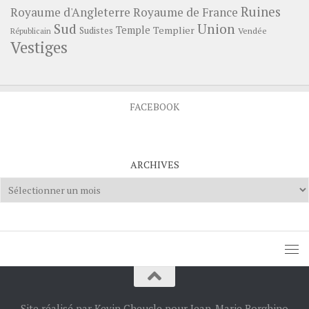
Ruines
Royaume d'Angleterre
Royaume de France
Sud
Union
Temple
Templier
Sudistes
Vendée
Républicain
Vestiges
FACEBOOK
ARCHIVES
Archives
Site réalisé par Kevin Cheucle pour Jean-Marie Borghino