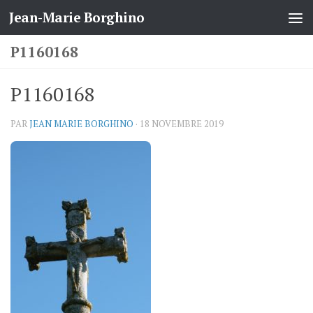
Jean-Marie Borghino
Skip to content
P1160168
P1160168
PAR
JEAN MARIE BORGHINO
·
18 NOVEMBRE 2019