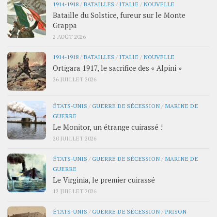
1914-1918
/
BATAILLES
/
ITALIE
/
NOUVELLE
Bataille du Solstice, fureur sur le Monte
Grappa
2 AOÛT 2026
1914-1918
/
BATAILLES
/
ITALIE
/
NOUVELLE
Ortigara 1917, le sacrifice des « Alpini »
26 JUILLET 2026
ÉTATS-UNIS
/
GUERRE DE SÉCESSION
/
MARINE DE
GUERRE
Le Monitor, un étrange cuirassé !
20 JUILLET 2026
ÉTATS-UNIS
/
GUERRE DE SÉCESSION
/
MARINE DE
GUERRE
Le Virginia, le premier cuirassé
12 JUILLET 2026
ÉTATS-UNIS
/
GUERRE DE SÉCESSION
/
PRISON