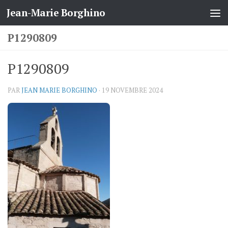
Jean-Marie Borghino
Skip to content
P1290809
P1290809
PAR
JEAN MARIE BORGHINO
·
19 NOVEMBRE 2024