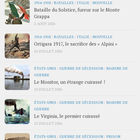
1914-1918
/
BATAILLES
/
ITALIE
/
NOUVELLE
Bataille du Solstice, fureur sur le Monte
Grappa
2 AOÛT 2026
1914-1918
/
BATAILLES
/
ITALIE
/
NOUVELLE
Ortigara 1917, le sacrifice des « Alpini »
26 JUILLET 2026
ÉTATS-UNIS
/
GUERRE DE SÉCESSION
/
MARINE DE
GUERRE
Le Monitor, un étrange cuirassé !
20 JUILLET 2026
ÉTATS-UNIS
/
GUERRE DE SÉCESSION
/
MARINE DE
GUERRE
Le Virginia, le premier cuirassé
12 JUILLET 2026
ÉTATS-UNIS
/
GUERRE DE SÉCESSION
/
PRISON