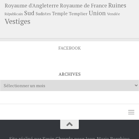
Ruines
Royaume d'Angleterre
Royaume de France
Sud
Union
Temple
Templier
Sudistes
Vendée
Républicain
Vestiges
FACEBOOK
ARCHIVES
Archives
Site réalisé par Kevin Cheucle pour Jean-Marie Borghino