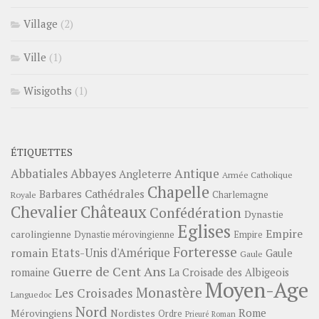
Village
(2)
Ville
(1)
Wisigoths
(1)
ÉTIQUETTES
Abbayes
Antique
Abbatiales
Angleterre
Armée Catholique
Chapelle
Barbares
Cathédrales
Charlemagne
Royale
Châteaux
Chevalier
Confédération
Dynastie
Eglises
Empire
carolingienne
Dynastie mérovingienne
Empire
Forteresse
romain
Etats-Unis d'Amérique
Gaule
Gaule
Guerre de Cent Ans
romaine
La Croisade des Albigeois
Moyen-Age
Monastère
Les Croisades
Languedoc
Nord
Rome
Mérovingiens
Nordistes
Ordre
Prieuré
Roman