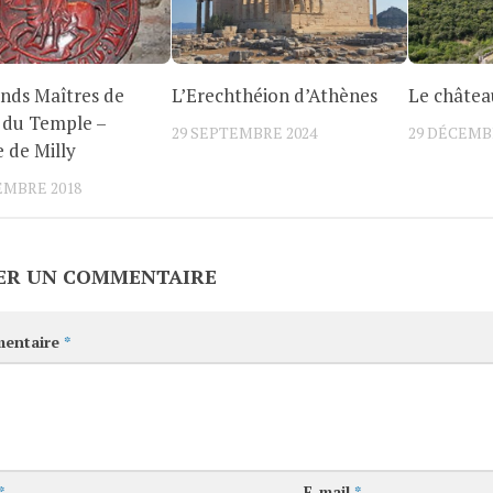
nds Maîtres de
L’Erechthéion d’Athènes
Le châtea
 du Temple –
29 SEPTEMBRE 2024
29 DÉCEMB
e de Milly
EMBRE 2018
ER UN COMMENTAIRE
entaire
*
*
E-mail
*