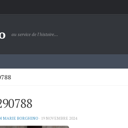
o
au service de l'histoire…
0788
290788
N MARIE BORGHINO
·
19 NOVEMBRE 2024