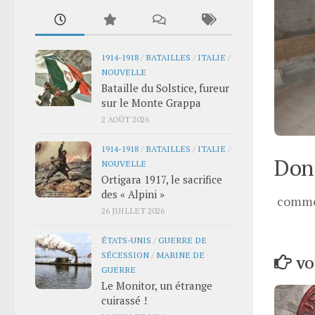
1914-1918
/
BATAILLES
/
ITALIE
/
NOUVELLE
Bataille du Solstice, fureur
sur le Monte Grappa
2 AOÛT 2026
1914-1918
/
BATAILLES
/
ITALIE
/
Donn
NOUVELLE
Ortigara 1917, le sacrifice
des « Alpini »
comme
26 JUILLET 2026
ÉTATS-UNIS
/
GUERRE DE
SÉCESSION
/
MARINE DE
VO
GUERRE
Le Monitor, un étrange
cuirassé !