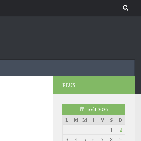
PLUS
août 2026
L
M
M
J
V
S
D
1
2
3
4
5
6
7
8
9