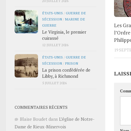
20 JUILLET 2026
ÉTATS-UNIS
/
GUERRE DE
SÉCESSION
/
MARINE DE
Les Gra
GUERRE
Le Virginia, le premier
l’Ordre
cuirassé
Philipp
12 JUILLET 2026
19 SEPT
ÉTATS-UNIS
/
GUERRE DE
SÉCESSION
/
PRISON
La prison confédérée de
LAISS
Libby, à Richmond
5 JUILLET 2026
Comm
COMMENTAIRES RÉCENTS
Blaise Boudet
dans
L’église de Notre-
Dame de Rieux-Minervois
Nom