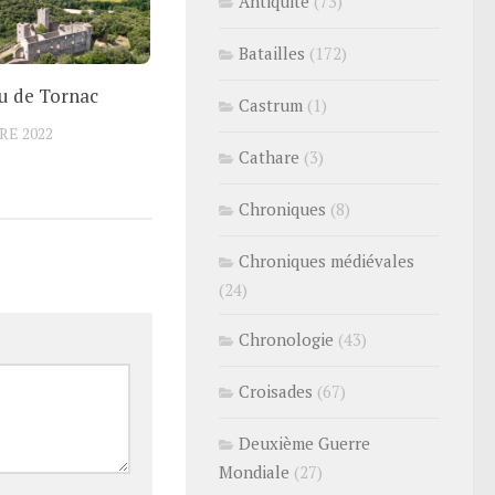
Antiquité
(73)
Batailles
(172)
u de Tornac
Castrum
(1)
RE 2022
Cathare
(3)
Chroniques
(8)
Chroniques médiévales
(24)
Chronologie
(43)
Croisades
(67)
Deuxième Guerre
Mondiale
(27)