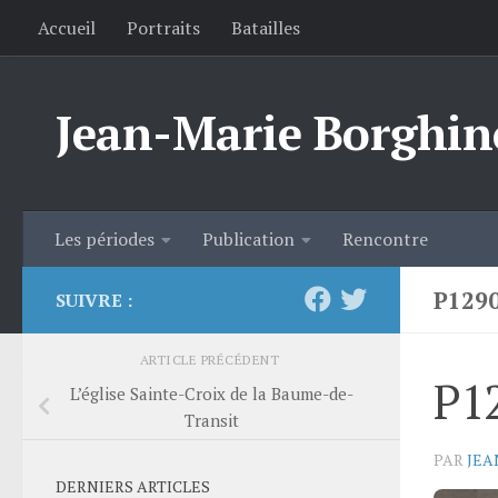
Accueil
Portraits
Batailles
Skip to content
Jean-Marie Borghin
Les périodes
Publication
Rencontre
P129
SUIVRE :
ARTICLE PRÉCÉDENT
P1
L’église Sainte-Croix de la Baume-de-
Transit
PAR
JEA
DERNIERS ARTICLES