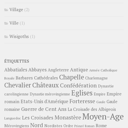
Village
(2)
Ville
(1)
Wisigoths
(1)
ÉTIQUETTES
Abbayes
Antique
Abbatiales
Angleterre
Armée Catholique
Chapelle
Barbares
Cathédrales
Charlemagne
Royale
Châteaux
Chevalier
Confédération
Dynastie
Eglises
Empire
carolingienne
Dynastie mérovingienne
Empire
Forteresse
romain
Etats-Unis d'Amérique
Gaule
Gaule
Guerre de Cent Ans
romaine
La Croisade des Albigeois
Moyen-Age
Monastère
Les Croisades
Languedoc
Nord
Rome
Mérovingiens
Nordistes
Ordre
Prieuré
Roman