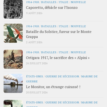
1914-1918
/
BATAILLES
/
ITALIE
/
NOUVELLE
Caporetto, débâcle sur l’Isonzo
9 AOÛT 2026
1914-1918
/
BATAILLES
/
ITALIE
/
NOUVELLE
Bataille du Solstice, fureur sur le Monte
Grappa
2 AOÛT 2026
1914-1918
/
BATAILLES
/
ITALIE
/
NOUVELLE
Ortigara 1917, le sacrifice des « Alpini »
26 JUILLET 2026
ÉTATS-UNIS
/
GUERRE DE SÉCESSION
/
MARINE DE
GUERRE
Le Monitor, un étrange cuirassé !
20 JUILLET 2026
ÉTATS-UNIS
/
GUERRE DE SÉCESSION
/
MARINE DE