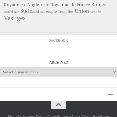
Ruines
Royaume d'Angleterre
Royaume de France
Sud
Union
Temple
Templier
Sudistes
Vendée
Républicain
Vestiges
FACEBOOK
ARCHIVES
Archives
Site réalisé par Kevin Cheucle pour Jean-Marie Borghino