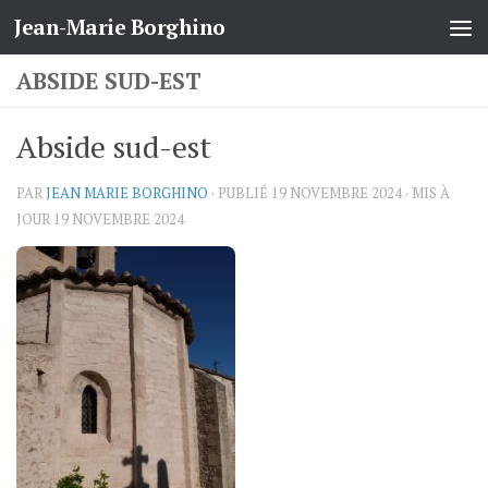
Jean-Marie Borghino
Skip to content
ABSIDE SUD-EST
Abside sud-est
PAR
JEAN MARIE BORGHINO
· PUBLIÉ
19 NOVEMBRE 2024
· MIS À
JOUR
19 NOVEMBRE 2024