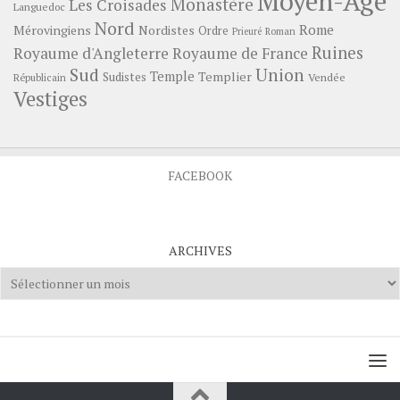
Moyen-Age
Monastère
Les Croisades
Languedoc
Nord
Rome
Mérovingiens
Nordistes
Ordre
Prieuré
Roman
Ruines
Royaume d'Angleterre
Royaume de France
Sud
Union
Temple
Templier
Sudistes
Vendée
Républicain
Vestiges
FACEBOOK
ARCHIVES
Archives