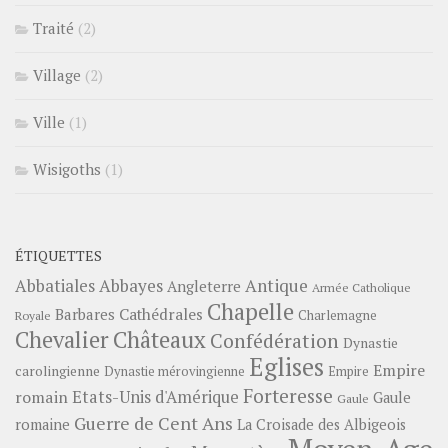
Traité
(2)
Village
(2)
Ville
(1)
Wisigoths
(1)
ÉTIQUETTES
Abbayes
Antique
Abbatiales
Angleterre
Armée Catholique
Chapelle
Barbares
Cathédrales
Charlemagne
Royale
Châteaux
Chevalier
Confédération
Dynastie
Eglises
Empire
carolingienne
Dynastie mérovingienne
Empire
Forteresse
romain
Etats-Unis d'Amérique
Gaule
Gaule
Guerre de Cent Ans
romaine
La Croisade des Albigeois