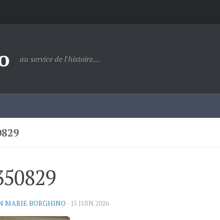
o
au service de l'histoire…
0829
350829
N MARIE BORGHINO
·
15 JUIN 2026