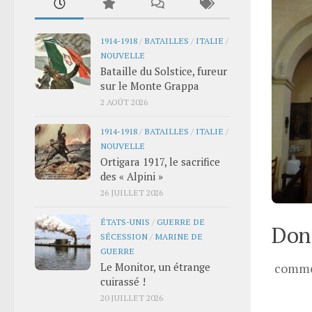
1914-1918
/
BATAILLES
/
ITALIE
/
NOUVELLE
Bataille du Solstice, fureur
sur le Monte Grappa
2 AOÛT 2026
1914-1918
/
BATAILLES
/
ITALIE
/
NOUVELLE
Ortigara 1917, le sacrifice
des « Alpini »
26 JUILLET 2026
ÉTATS-UNIS
/
GUERRE DE
Donn
SÉCESSION
/
MARINE DE
GUERRE
Le Monitor, un étrange
comme
cuirassé !
20 JUILLET 2026