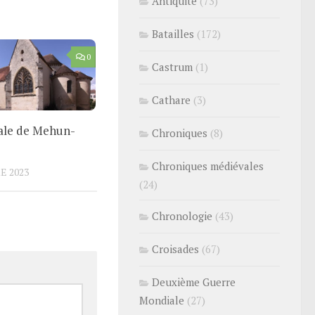
Antiquité
(73)
Batailles
(172)
0
Castrum
(1)
Cathare
(3)
iale de Mehun-
Chroniques
(8)
Chroniques médiévales
E 2023
(24)
Chronologie
(43)
Croisades
(67)
Deuxième Guerre
Mondiale
(27)