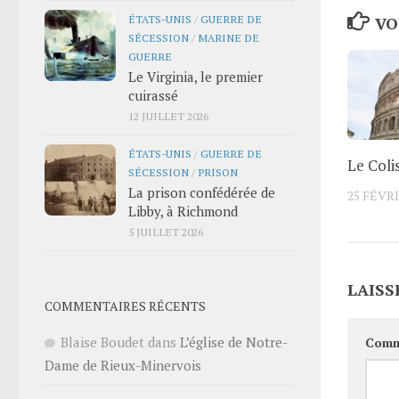
ÉTATS-UNIS
/
GUERRE DE
VO
SÉCESSION
/
MARINE DE
GUERRE
Le Virginia, le premier
cuirassé
12 JUILLET 2026
ÉTATS-UNIS
/
GUERRE DE
Le Col
SÉCESSION
/
PRISON
La prison confédérée de
25 FÉVRI
Libby, à Richmond
5 JUILLET 2026
LAISS
COMMENTAIRES RÉCENTS
Blaise Boudet
dans
L’église de Notre-
Comm
Dame de Rieux-Minervois