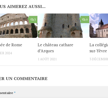
US AIMEREZ AUSSI...
3
0
isée de Rome
Le château cathare
La collég
d’Arques
sur-Yèvre
ER 2024
1 AOÛT 2021
3 DÉCEMBR
ER UN COMMENTAIRE
entaire
*