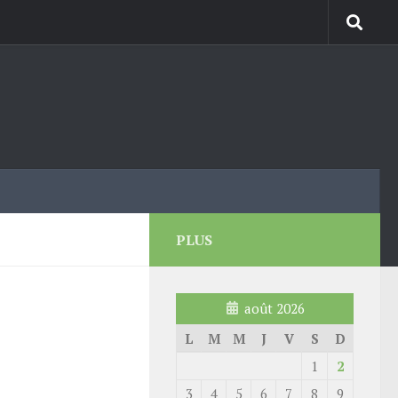
PLUS
août 2026
L
M
M
J
V
S
D
1
2
3
4
5
6
7
8
9