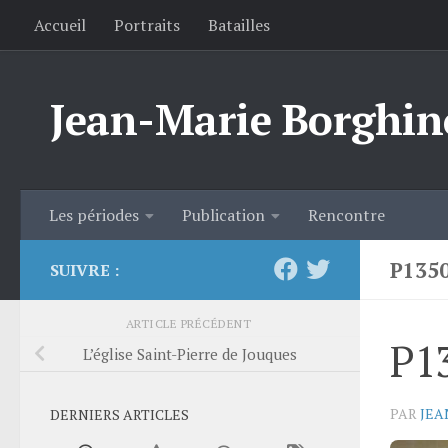
Accueil
Portraits
Batailles
Skip to content
Jean-Marie Borghin
Les périodes
Publication
Rencontre
P135
SUIVRE :
ARTICLE PRÉCÉDENT
P1
L’église Saint-Pierre de Jouques
PAR
JEA
DERNIERS ARTICLES