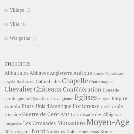
Village
(2)
Ville
(1)
Wisigoths
(1)
ÉTIQUETTES
Abbayes
Antique
Abbatiales
Angleterre
Armée Catholique
Chapelle
Barbares
Cathédrales
Charlemagne
Royale
Châteaux
Chevalier
Confédération
Dynastie
Eglises
Empire
carolingienne
Dynastie mérovingienne
Empire
Forteresse
romain
Etats-Unis d'Amérique
Gaule
Gaule
Guerre de Cent Ans
romaine
La Croisade des Albigeois
Moyen-Age
Monastère
Les Croisades
Languedoc
Nord
Rome
Mérovingiens
Nordistes
Ordre
Prieuré
Roman