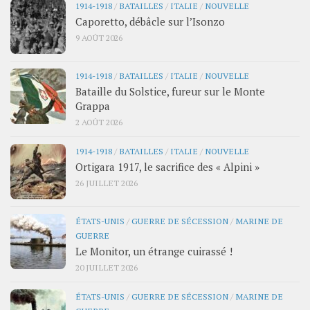
1914-1918
/
BATAILLES
/
ITALIE
/
NOUVELLE
Caporetto, débâcle sur l’Isonzo
9 AOÛT 2026
1914-1918
/
BATAILLES
/
ITALIE
/
NOUVELLE
Bataille du Solstice, fureur sur le Monte
Grappa
2 AOÛT 2026
1914-1918
/
BATAILLES
/
ITALIE
/
NOUVELLE
Ortigara 1917, le sacrifice des « Alpini »
26 JUILLET 2026
ÉTATS-UNIS
/
GUERRE DE SÉCESSION
/
MARINE DE
GUERRE
Le Monitor, un étrange cuirassé !
20 JUILLET 2026
ÉTATS-UNIS
/
GUERRE DE SÉCESSION
/
MARINE DE