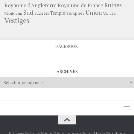
Ruines
Royaume d'Angleterre
Royaume de France
Sud
Union
Temple
Templier
Sudistes
Vendée
Républicain
Vestiges
FACEBOOK
ARCHIVES
Archives
Site réalisé par Kevin Cheucle pour Jean-Marie Borghino