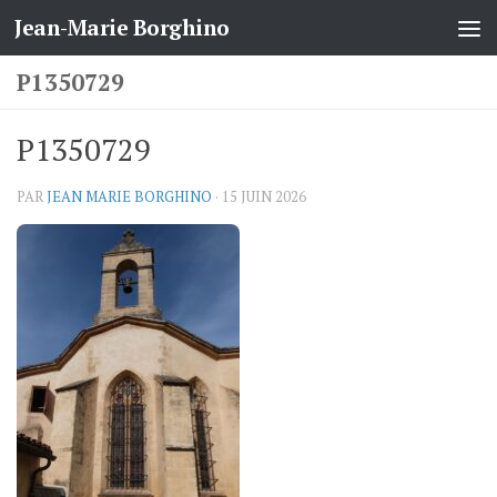
Jean-Marie Borghino
Skip to content
P1350729
P1350729
PAR
JEAN MARIE BORGHINO
·
15 JUIN 2026