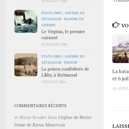
20 JUILLET 2026
ÉTATS-UNIS
/
GUERRE DE
SÉCESSION
/
MARINE DE
VO
GUERRE
Le Virginia, le premier
cuirassé
12 JUILLET 2026
ÉTATS-UNIS
/
GUERRE DE
SÉCESSION
/
PRISON
La prison confédérée de
La bata
Libby, à Richmond
et 6 jui
5 JUILLET 2026
18 AVRIL
COMMENTAIRES RÉCENTS
Blaise Boudet
dans
L’église de Notre-
Dame de Rieux-Minervois
LAISS