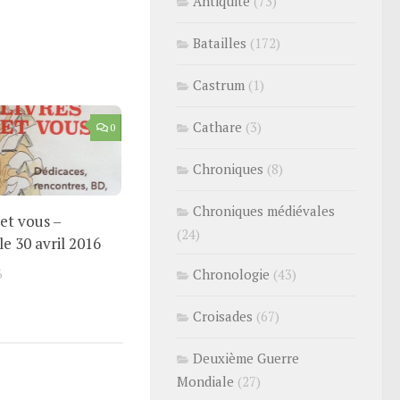
Antiquité
(73)
Batailles
(172)
Castrum
(1)
Cathare
(3)
0
Chroniques
(8)
Chroniques médiévales
 et vous –
(24)
e 30 avril 2016
6
Chronologie
(43)
Croisades
(67)
Deuxième Guerre
Mondiale
(27)