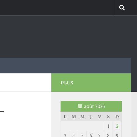
PLUS
-
août 2026
L
M
M
J
V
S
D
1
2
3
4
5
6
7
8
9