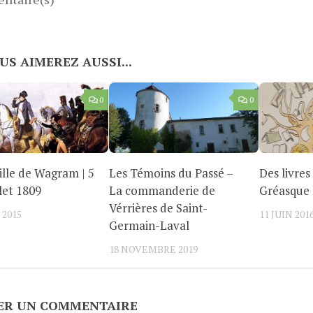
US AIMEREZ AUSSI...
0
0
ille de Wagram | 5
Les Témoins du Passé –
Des livres
llet 1809
La commanderie de
Gréasque l
Vérrières de Saint-
 2015
11 JUIN 201
Germain-Laval
18 NOVEMBRE 2019
ER UN COMMENTAIRE