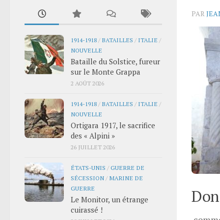
PAR
JEA
1914-1918
/
BATAILLES
/
ITALIE
/
NOUVELLE
Bataille du Solstice, fureur
sur le Monte Grappa
2 AOÛT 2026
1914-1918
/
BATAILLES
/
ITALIE
/
NOUVELLE
Ortigara 1917, le sacrifice
des « Alpini »
26 JUILLET 2026
ÉTATS-UNIS
/
GUERRE DE
SÉCESSION
/
MARINE DE
GUERRE
Donn
Le Monitor, un étrange
cuirassé !
comme