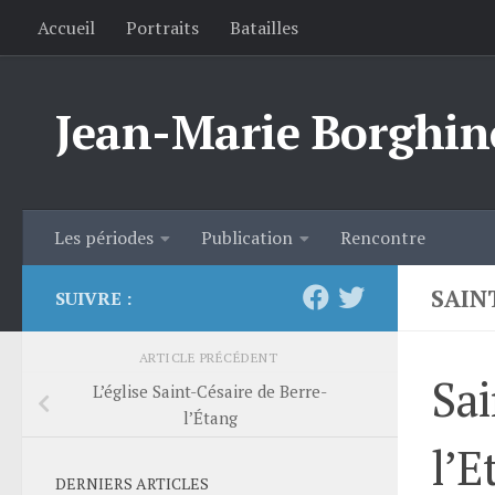
Accueil
Portraits
Batailles
Skip to content
Jean-Marie Borghin
Les périodes
Publication
Rencontre
SAIN
SUIVRE :
ARTICLE PRÉCÉDENT
Sai
L’église Saint-Césaire de Berre-
l’Étang
l’E
DERNIERS ARTICLES