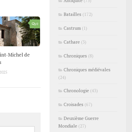
Antiquité
(73)
Batailles
(172)
0
Castrum
(1)
Cathare
(3)
aint-Michel de
Chroniques
(8)
s
Chroniques médiévales
2025
(24)
Chronologie
(43)
Croisades
(67)
Deuxième Guerre
Mondiale
(27)