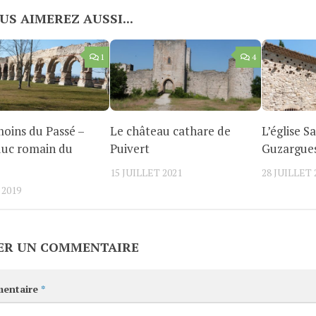
US AIMEREZ AUSSI...
1
4
oins du Passé –
Le château cathare de
L’église S
duc romain du
Puivert
Guzargue
15 JUILLET 2021
28 JUILLET 
 2019
ER UN COMMENTAIRE
entaire
*