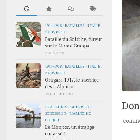
1914-1918
/
BATAILLES
/
ITALIE
/
NOUVELLE
Bataille du Solstice, fureur
sur le Monte Grappa
2 AOÛT 2026
1914-1918
/
BATAILLES
/
ITALIE
/
NOUVELLE
Ortigara 1917, le sacrifice
des « Alpini »
26 JUILLET 2026
Donn
ÉTATS-UNIS
/
GUERRE DE
SÉCESSION
/
MARINE DE
comme
GUERRE
Le Monitor, un étrange
cuirassé !