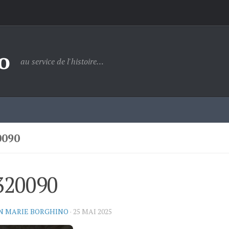
o
au service de l'histoire…
0090
320090
N MARIE BORGHINO
·
25 MAI 2025