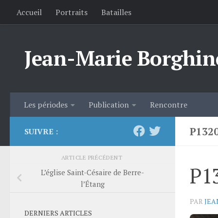
Accueil
Portraits
Batailles
Skip to content
Jean-Marie Borghin
Les périodes
Publication
Rencontre
P132
SUIVRE :
ARTICLE PRÉCÉDENT
P1
L’église Saint-Césaire de Berre-
l’Étang
PAR
JEA
DERNIERS ARTICLES