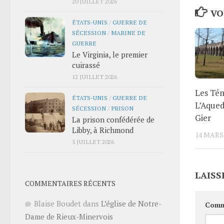
20 JUILLET 2026
VO
ÉTATS-UNIS
/
GUERRE DE
SÉCESSION
/
MARINE DE
GUERRE
Le Virginia, le premier
cuirassé
12 JUILLET 2026
Les Tém
ÉTATS-UNIS
/
GUERRE DE
L’Aque
SÉCESSION
/
PRISON
Gier
La prison confédérée de
Libby, à Richmond
14 MARS
5 JUILLET 2026
LAISS
COMMENTAIRES RÉCENTS
Blaise Boudet
dans
L’église de Notre-
Comm
Dame de Rieux-Minervois