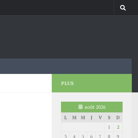
PLUS
août 2026
L
M
M
J
V
S
D
1
2
3
4
5
6
7
8
9