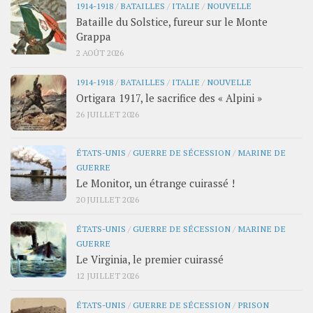
1914-1918
/
BATAILLES
/
ITALIE
/
NOUVELLE
Bataille du Solstice, fureur sur le Monte
Grappa
2 AOÛT 2026
1914-1918
/
BATAILLES
/
ITALIE
/
NOUVELLE
Ortigara 1917, le sacrifice des « Alpini »
26 JUILLET 2026
ÉTATS-UNIS
/
GUERRE DE SÉCESSION
/
MARINE DE
GUERRE
Le Monitor, un étrange cuirassé !
20 JUILLET 2026
ÉTATS-UNIS
/
GUERRE DE SÉCESSION
/
MARINE DE
GUERRE
Le Virginia, le premier cuirassé
12 JUILLET 2026
ÉTATS-UNIS
/
GUERRE DE SÉCESSION
/
PRISON