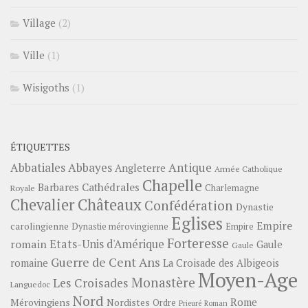
Village
(2)
Ville
(1)
Wisigoths
(1)
ÉTIQUETTES
Abbayes
Antique
Abbatiales
Angleterre
Armée Catholique
Chapelle
Barbares
Cathédrales
Charlemagne
Royale
Châteaux
Chevalier
Confédération
Dynastie
Eglises
Empire
carolingienne
Dynastie mérovingienne
Empire
Forteresse
romain
Etats-Unis d'Amérique
Gaule
Gaule
Guerre de Cent Ans
romaine
La Croisade des Albigeois
Moyen-Age
Monastère
Les Croisades
Languedoc
Nord
Rome
Mérovingiens
Nordistes
Ordre
Prieuré
Roman