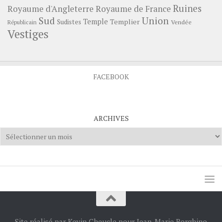
Ruines
Royaume d'Angleterre
Royaume de France
Sud
Union
Temple
Templier
Sudistes
Vendée
Républicain
Vestiges
FACEBOOK
ARCHIVES
Archives
Site réalisé par Kevin Cheucle pour Jean-Marie Borghino