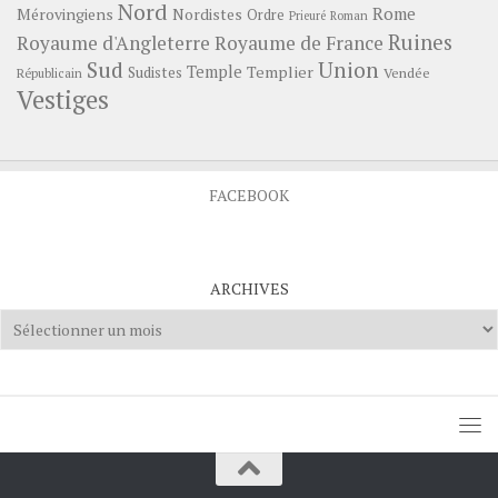
Nord
Rome
Mérovingiens
Nordistes
Ordre
Prieuré
Roman
Ruines
Royaume d'Angleterre
Royaume de France
Sud
Union
Temple
Templier
Sudistes
Vendée
Républicain
Vestiges
FACEBOOK
ARCHIVES
Archives