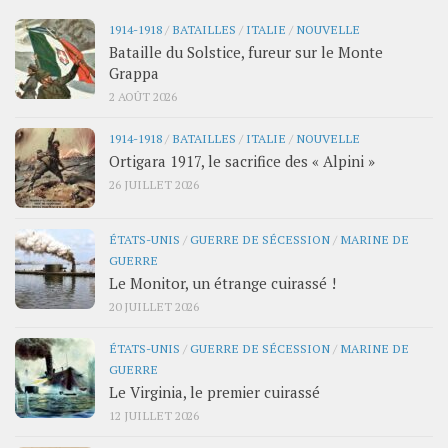
1914-1918
/
BATAILLES
/
ITALIE
/
NOUVELLE
Bataille du Solstice, fureur sur le Monte
Grappa
2 AOÛT 2026
1914-1918
/
BATAILLES
/
ITALIE
/
NOUVELLE
Ortigara 1917, le sacrifice des « Alpini »
26 JUILLET 2026
ÉTATS-UNIS
/
GUERRE DE SÉCESSION
/
MARINE DE
GUERRE
Le Monitor, un étrange cuirassé !
20 JUILLET 2026
ÉTATS-UNIS
/
GUERRE DE SÉCESSION
/
MARINE DE
GUERRE
Le Virginia, le premier cuirassé
12 JUILLET 2026