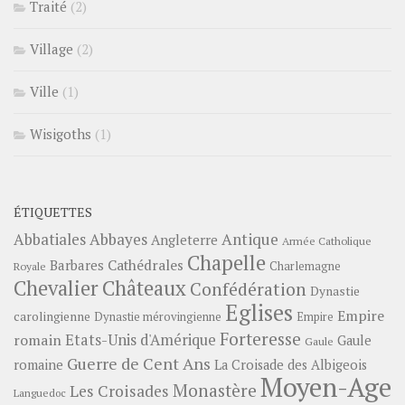
Traité
(2)
Village
(2)
Ville
(1)
Wisigoths
(1)
ÉTIQUETTES
Abbayes
Antique
Abbatiales
Angleterre
Armée Catholique
Chapelle
Barbares
Cathédrales
Charlemagne
Royale
Châteaux
Chevalier
Confédération
Dynastie
Eglises
Empire
carolingienne
Dynastie mérovingienne
Empire
Forteresse
romain
Etats-Unis d'Amérique
Gaule
Gaule
Guerre de Cent Ans
romaine
La Croisade des Albigeois
Moyen-Age
Monastère
Les Croisades
Languedoc