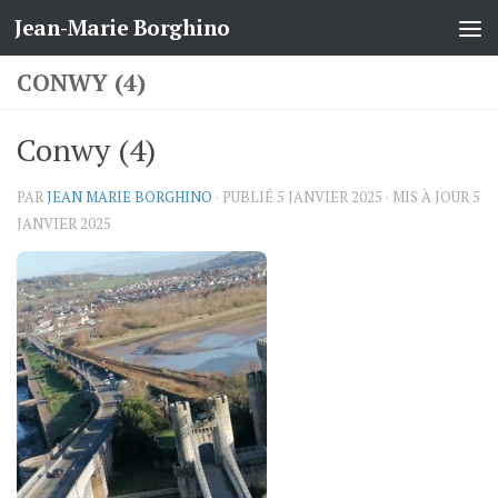
Jean-Marie Borghino
Skip to content
CONWY (4)
Conwy (4)
PAR
JEAN MARIE BORGHINO
· PUBLIÉ
5 JANVIER 2025
· MIS À JOUR
5
JANVIER 2025