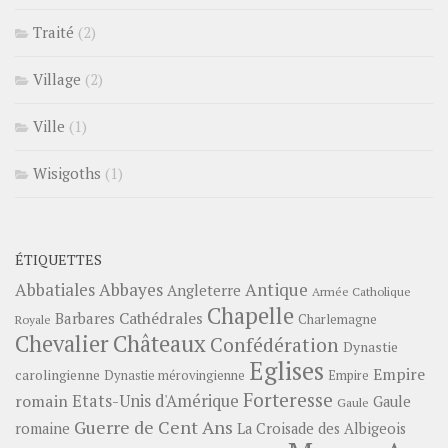
Traité
(2)
Village
(2)
Ville
(1)
Wisigoths
(1)
ÉTIQUETTES
Abbayes
Antique
Abbatiales
Angleterre
Armée Catholique
Chapelle
Barbares
Cathédrales
Charlemagne
Royale
Châteaux
Chevalier
Confédération
Dynastie
Eglises
Empire
carolingienne
Dynastie mérovingienne
Empire
Forteresse
romain
Etats-Unis d'Amérique
Gaule
Gaule
Guerre de Cent Ans
romaine
La Croisade des Albigeois