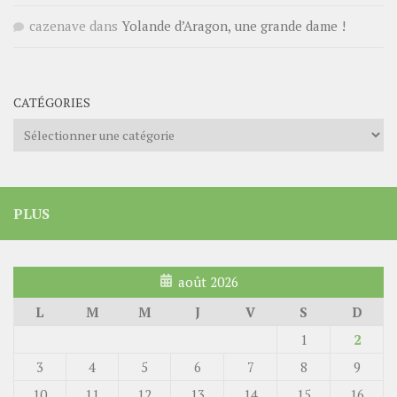
cazenave
dans
Yolande d’Aragon, une grande dame !
CATÉGORIES
Catégories
PLUS
août 2026
L
M
M
J
V
S
D
1
2
3
4
5
6
7
8
9
10
11
12
13
14
15
16