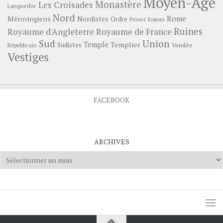
Moyen-Age
Monastère
Les Croisades
Languedoc
Nord
Rome
Mérovingiens
Nordistes
Ordre
Prieuré
Roman
Ruines
Royaume d'Angleterre
Royaume de France
Sud
Union
Temple
Templier
Sudistes
Vendée
Républicain
Vestiges
FACEBOOK
ARCHIVES
Archives