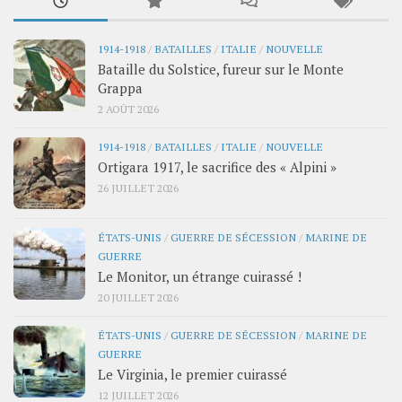
1914-1918
/
BATAILLES
/
ITALIE
/
NOUVELLE
Bataille du Solstice, fureur sur le Monte
Grappa
2 AOÛT 2026
1914-1918
/
BATAILLES
/
ITALIE
/
NOUVELLE
Ortigara 1917, le sacrifice des « Alpini »
26 JUILLET 2026
ÉTATS-UNIS
/
GUERRE DE SÉCESSION
/
MARINE DE
GUERRE
Le Monitor, un étrange cuirassé !
20 JUILLET 2026
ÉTATS-UNIS
/
GUERRE DE SÉCESSION
/
MARINE DE
GUERRE
Le Virginia, le premier cuirassé
12 JUILLET 2026