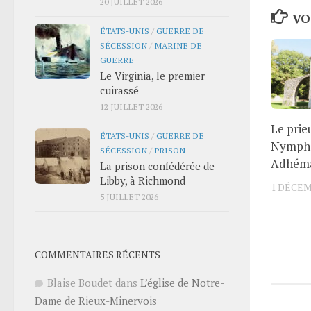
20 JUILLET 2026
VO
ÉTATS-UNIS
/
GUERRE DE
SÉCESSION
/
MARINE DE
GUERRE
Le Virginia, le premier
cuirassé
12 JUILLET 2026
Le prie
ÉTATS-UNIS
/
GUERRE DE
Nymphe
SÉCESSION
/
PRISON
Adhém
La prison confédérée de
Libby, à Richmond
1 DÉCEM
5 JUILLET 2026
COMMENTAIRES RÉCENTS
Blaise Boudet
dans
L’église de Notre-
Dame de Rieux-Minervois