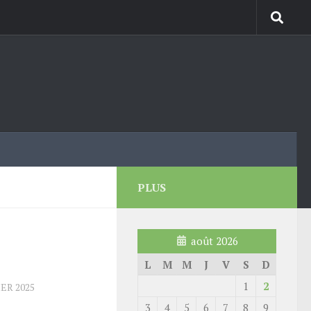
PLUS
août 2026
L
M
M
J
V
S
D
1
2
IER 2025
3
4
5
6
7
8
9