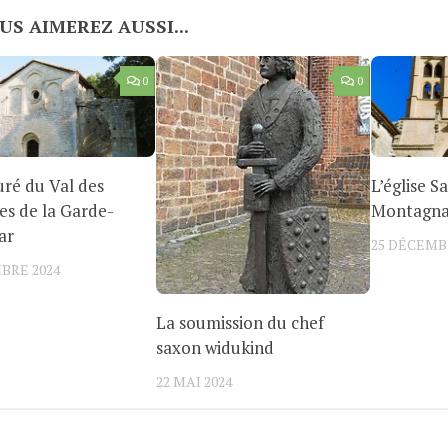
US AIMEREZ AUSSI...
0
0
uré du Val des
L’église S
s de la Garde-
Montagn
ar
25 DÉCEMB
BRE 2024
La soumission du chef
saxon widukind
22 MAI 2024