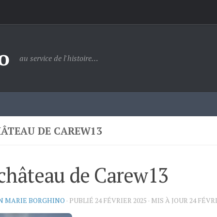
o
au service de l'histoire…
HÂTEAU DE CAREW13
château de Carew13
N MARIE BORGHINO
· PUBLIÉ
24 FÉVRIER 2025
· MIS À JOUR
24 FÉVR