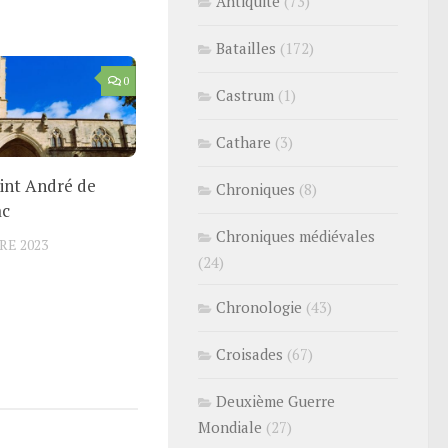
Antiquité
(73)
Batailles
(172)
0
Castrum
(1)
Cathare
(3)
aint André de
Chroniques
(8)
ac
Chroniques médiévales
RE 2023
(24)
Chronologie
(43)
Croisades
(67)
Deuxième Guerre
Mondiale
(27)