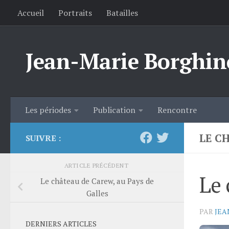
Accueil
Portraits
Batailles
Skip to content
Jean-Marie Borghin
Les périodes
Publication
Rencontre
LE C
SUIVRE :
ARTICLE PRÉCÉDENT
Le 
Le château de Carew, au Pays de
Galles
PAR
JEA
DERNIERS ARTICLES