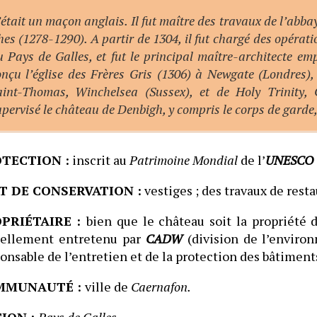
était un maçon anglais. Il fut maître des travaux de l’abba
hes (1278-1290). A partir de 1304, il fut chargé des opéra
u Pays de Galles, et fut le principal maître-architecte em
onçu l’église des Frères Gris (1306) à Newgate (Londres),
aint-Thomas, Winchelsea (Sussex), et de Holy Trinity,
upervisé le château de Denbigh, y compris le corps de gard
TECTION :
inscrit au
Patrimoine Mondial
de l’
UNESCO
T DE CONSERVATION :
vestiges ; des travaux de resta
PRIÉTAIRE :
bien que le château soit la propriété 
uellement entretenu par
CADW
(division de l’enviro
onsable de l’entretien et de la protection des bâtiment
MMUNAUTÉ :
ville de
Caernafon.
ION :
Pays de Galles
.