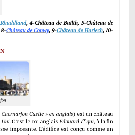
 Rhuddland
, 4-Château de Builth, 5-Château de
, 8-
Château de Conwy
, 9-
Château de Harlech
, 10-
ON
fon
«
Caernarfon Castle » en anglais
) est un château
-Uni
. C’est le roi anglais
Édouard I
er
qui
, à la fin
resse imposante. L’édifice est conçu comme un