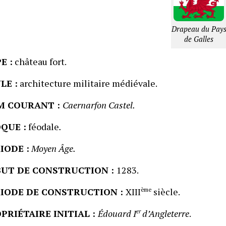
Drapeau du Pay
de Galles
E :
château fort.
LE :
architecture militaire médiévale.
M COURANT :
Caernarfon Castel.
QUE :
féodale
.
IODE :
Moyen Âge.
UT DE CONSTRUCTION :
1283.
IODE DE CONSTRUCTION :
XIII
ème
siècle.
PRIÉTAIRE INITIAL :
Édouard I
er
d’Angleterre
.