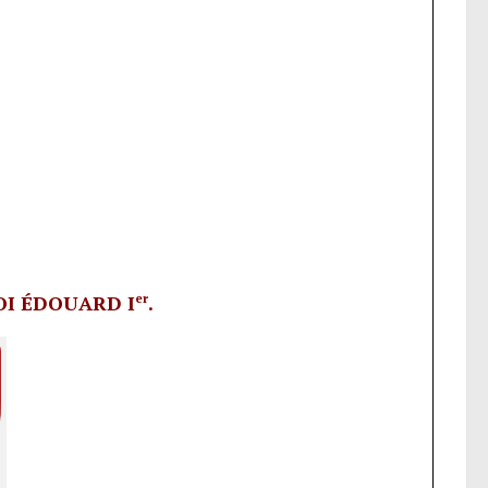
OI ÉDOUARD I
er
.