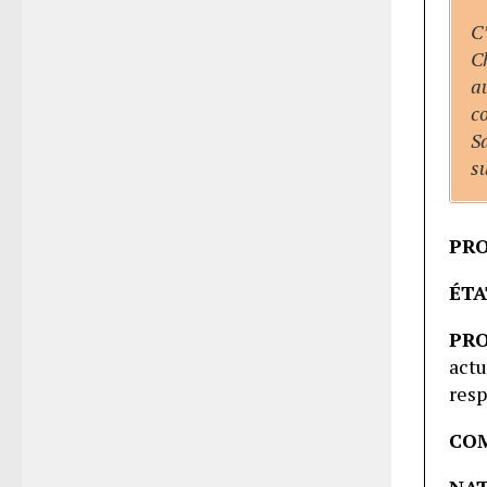
C’
C
a
c
S
s
PRO
ÉTA
PRO
act
resp
CO
NAT