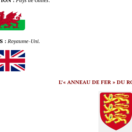
S :
Royaume-Uni.
L’« ANNEAU DE FER » DU R