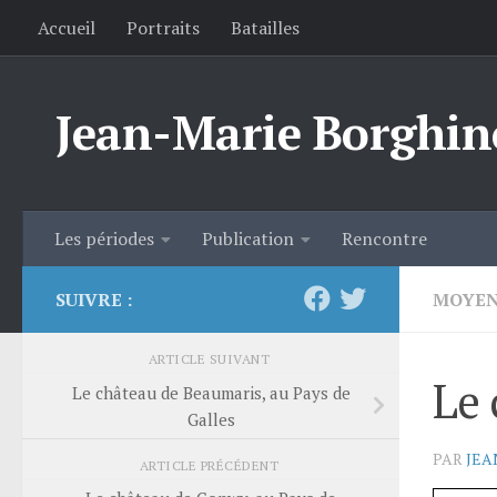
Accueil
Portraits
Batailles
Skip to content
Jean-Marie Borghin
Les périodes
Publication
Rencontre
SUIVRE :
MOYEN
ARTICLE SUIVANT
Le 
Le château de Beaumaris, au Pays de
Galles
PAR
JEA
ARTICLE PRÉCÉDENT