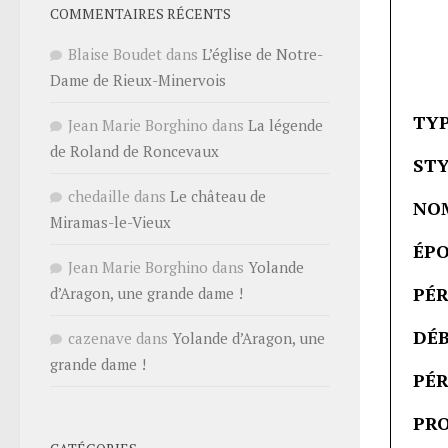
COMMENTAIRES RÉCENTS
Blaise Boudet
dans
L’église de Notre-
Dame de Rieux-Minervois
TYP
Jean Marie Borghino
dans
La légende
de Roland de Roncevaux
STY
chedaille
dans
Le château de
NO
Miramas-le-Vieux
ÉPO
Jean Marie Borghino
dans
Yolande
PÉR
d’Aragon, une grande dame !
DÉB
cazenave
dans
Yolande d’Aragon, une
grande dame !
PÉR
PRO