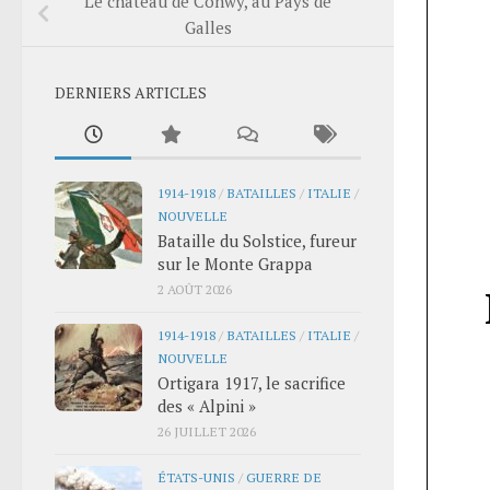
Le château de Conwy, au Pays de
Galles
DERNIERS ARTICLES
1914-1918
/
BATAILLES
/
ITALIE
/
NOUVELLE
Bataille du Solstice, fureur
sur le Monte Grappa
2 AOÛT 2026
1914-1918
/
BATAILLES
/
ITALIE
/
NOUVELLE
Ortigara 1917, le sacrifice
des « Alpini »
26 JUILLET 2026
ÉTATS-UNIS
/
GUERRE DE