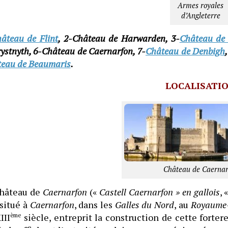
Armes royales
d’Angleterre
âteau de Flint
, 2-Château de Harwarden, 3-
Château de
ystnyth, 6-Château de Caernarfon, 7-
Château de Denbigh
eau de Beaumaris
.
LOCALISATI
Château de Caernar
château de
Caernarfon
(«
Castell Caernarfon » en gallois
, 
 situé à
Caernarfon
, dans les
Galles du Nord
, au
Royaume
III
ème
siècle, entreprit la construction de cette forte