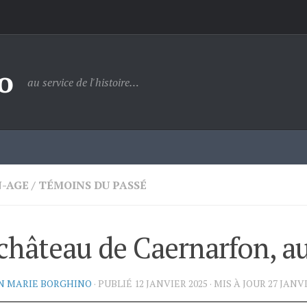
o
au service de l'histoire…
-AGE
/
TÉMOINS DU PASSÉ
château de Caernarfon, au
N MARIE BORGHINO
· PUBLIÉ
12 JANVIER 2025
· MIS À JOUR
27 JANV