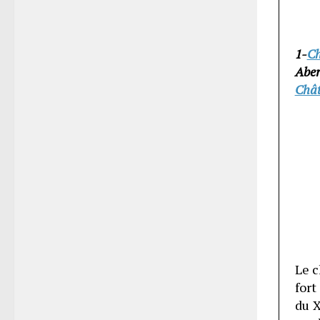
1-
Ch
Aber
Chât
Le 
fort
du X