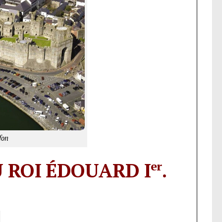
fon
U ROI ÉDOUARD I
.
er